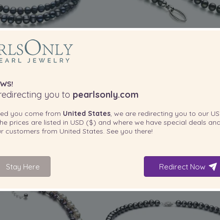
TAMAÑO DE LA PERLA:
TAMAÑO DE 
CALIDAD:
6-7
mm
as Perla de Agua Dulce de
Collar de perlas Perla de Agua Du
WS!
 6 a 7mm en color Negro
calidad A de 8 a 9mm en color 
edirecting you to
pearlsonly.com
-80%
1.019,00 €
-80%
995,0
ted you come from
United States
, we are redirecting you to our
US
199,00
€
195,00
he prices are listed in
USD ($)
and where we have special deals and
our customers from
United States
. See you there!
Stay Here
Redirect Now