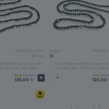
TAMAÑO DE LA PERLA:
TAMAÑO DE 
CALIDAD:
6-7
mm
as Perla de Agua Dulce de
Collar de perlas Perla de Agua Du
 6 a 7mm en color Negro
calidad A de 6 a 11mm en color 
-80%
675,00 €
-81%
645,0
135,00
€
125,00