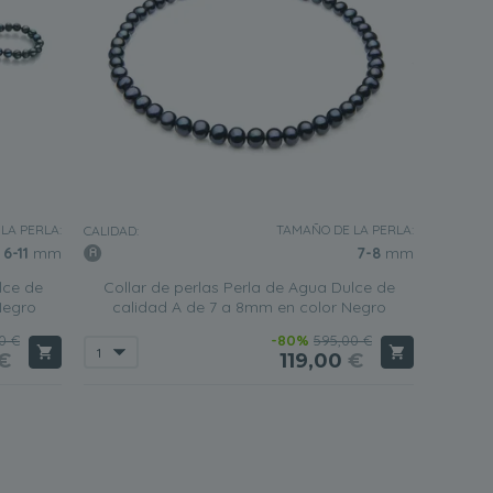
LA PERLA:
TAMAÑO DE LA PERLA:
CALIDAD:
6-11
mm
7-8
mm
lce de
Collar de perlas Perla de Agua Dulce de
Negro
calidad A de 7 a 8mm en color Negro
0 €
-80%
595,00 €
€
119,00
€