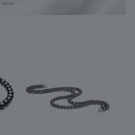
 ostras
.
 a la gran cantidad de perlas que ha podido producir, el
ceso.
rlas negras de agua dulce
. Esto se debe a que absorben
e en la actualidad.
mbién ovaladas y barrocas. Sin embargo,
las redondas son
e se utilizan hoy en día son redondas.
ollar de perlas negras de agua dulce, como las de nuestra
 y
entre 7 mm y 10 mm
. Su tamaño las hace tan versátiles
 entre mujeres de todas las edades.
por dos razones: son
más asequibles
y, por supuesto,
pueden integrarse fácilmente en el guardarropa de