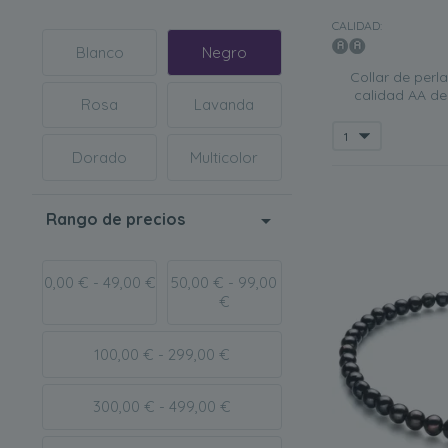
Hebra única
CALIDAD:
Los collares de pe
Blanco
Negro
casuales como form
Collar de perl
Doble hebra
calidad AA de
Rosa
Lavanda
Una
doble hilera 
añadirán un
toque 
Dorado
Multicolor
para su esposa en 
Multi-hilo
Rango de precios
Los collares de p
destacada que perm
y elegantes, como
0,00 € - 49,00 €
50,00 € - 99,00
Filamento de nailo
€
Este
delicado colla
agua dulce. Este
c
100,00 € - 299,00 €
algunas mujeres ma
hija o nieta cuand
300,00 € - 499,00 €