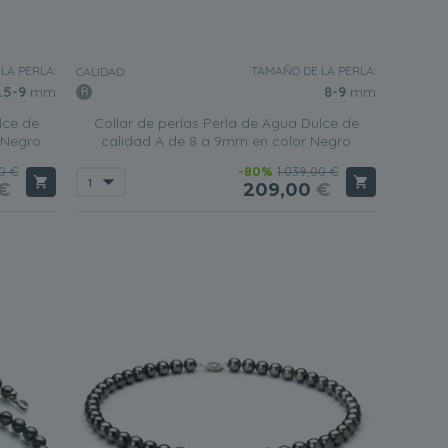
LA PERLA:
TAMAÑO DE LA PERLA:
CALIDAD:
.5-9
mm
8-9
mm
lce de
Collar de perlas Perla de Agua Dulce de
 Negro
calidad A de 8 a 9mm en color Negro
0 €
-80%
1.039,00 €
€
209,00
€