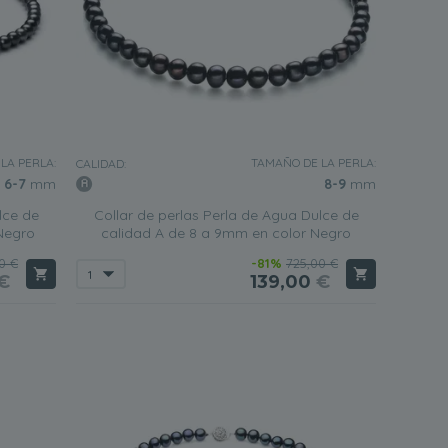
LA PERLA:
TAMAÑO DE LA PERLA:
CALIDAD:
6-7
mm
8-9
mm
lce de
Collar de perlas Perla de Agua Dulce de
Negro
calidad A de 8 a 9mm en color Negro
0 €
-81%
725,00 €
€
139,00
€