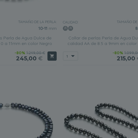
TAMAÑO DE LA PERLA:
TAMAÑO DE 
CALIDAD:
10-11
mm
8
as Perla de Agua Dulce de
Collar de perlas Perla de Agua Du
10 a 11mm en color Negro
calidad AA de 8.5 a 9mm en color
-80%
1.249,00 €
-80%
1.099,0
245,00
€
215,00