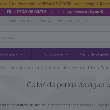
to
20 % de descuento + 2 REGALOS GRATIS
. Use el código
AUG20
d
¡Elija
2 REGALOS GRATIS
en pedidos
superiores a 189,00 €
!
S
•
SOBRE NOSOTROS
•
CONTÁCTENOS
•
PEARLCLUB™ VIP
Color perla
Colecciones
Venta de etiqueta
Perlas de agua dulce
>
Collar de perlas de agua dulce
>
Colla
Collar de perlas de agua 
 dulce se cultivan dentro de la
ostra triangular (Hyriopsis Cumingi)