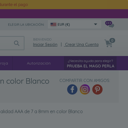
urante el pago
ELEGIR LA UBICACIÓN:
EUR (€)
BIENVENIDO
0
Iniciar Sesión
|
Crear Una Cuenta
¿Necesita ayuda para elegir?
 roja
Autorización
PRUEBA EL MAGO PERLA
n color Blanco
COMPARTIR CON AMIGOS:
calidad AAA de 7 a 8mm en color Blanco