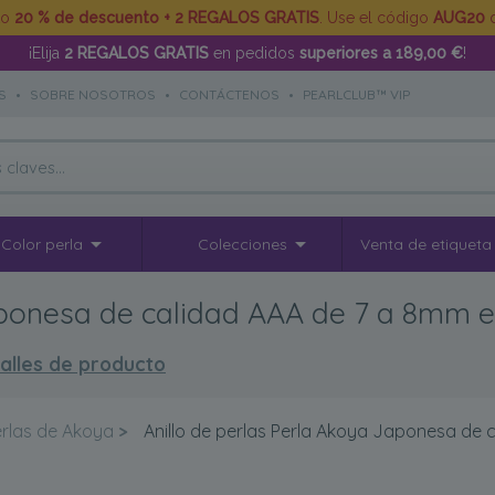
to
20 % de descuento + 2 REGALOS GRATIS
. Use el código
AUG20
d
¡Elija
2 REGALOS GRATIS
en pedidos
superiores a 189,00 €
!
S
•
SOBRE NOSOTROS
•
CONTÁCTENOS
•
PEARLCLUB™ VIP
Color perla
Colecciones
Venta de etiqueta
aponesa de calidad AAA de 7 a 8mm e
alles de producto
erlas de Akoya
>
Anillo de perlas Perla Akoya Japonesa de 