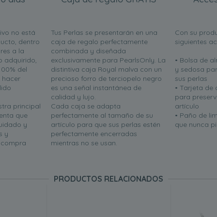
ivo no está
Tus Perlas se presentarán en una
Con su produ
ucto, dentro
caja de regalo perfectamente
siguientes a
res a la
combinada y diseñada
o adquirido,
exclusivamente para PearlsOnly. La
• Bolsa de 
100% del
distintiva caja Royal malva con un
y sedosa par
n hacer
precioso forro de terciopelo negro
sus perlas
lido
es una señal instantánea de
• Tarjeta de
calidad y lujo.
para preserva
tra principal
Cada caja se adapta
artículo
uenta que
perfectamente al tamaño de su
• Paño de li
uidado y
artículo para que sus perlas estén
que nunca pie
s y
perfectamente encerradas
u compra
mientras no se usan.
PRODUCTOS RELACIONADOS