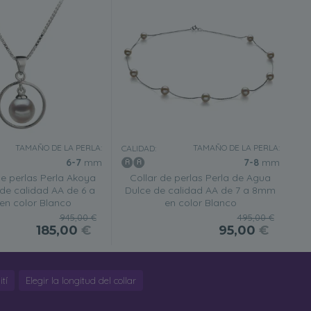
TAMAÑO DE LA PERLA:
TAMAÑO DE LA PERLA:
CALIDAD:
6-7
mm
7-8
mm
e perlas Perla Akoya
Collar de perlas Perla de Agua
de calidad AA de 6 a
Dulce de calidad AA de 7 a 8mm
n color Blanco
en color Blanco
945,00 €
495,00 €
185,00
€
95,00
€
tí
Elegir la longitud del collar