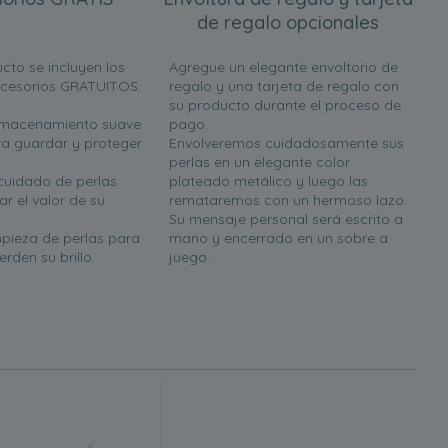
de regalo opcionales
cto se incluyen los
Agregue un elegante envoltorio de
ccesorios GRATUITOS:
regalo y una tarjeta de regalo con
su producto durante el proceso de
almacenamiento suave
pago.
a guardar y proteger
Envolveremos cuidadosamente sus
perlas en un elegante color
 cuidado de perlas
plateado metálico y luego las
r el valor de su
remataremos con un hermoso lazo.
Su mensaje personal será escrito a
mpieza de perlas para
mano y encerrado en un sobre a
rden su brillo.
juego.