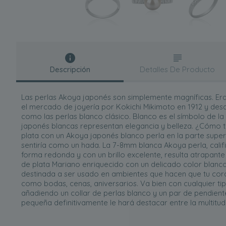
Descripción
Detalles De Producto
Las perlas Akoya japonés son simplemente magníficas. Era
el mercado de joyería por Kokichi Mikimoto en 1912 y des
como las perlas blanco clásico. Blanco es el símbolo de l
japonés blancas representan elegancia y belleza. ¿Cómo te 
plata con un Akoya japonés blanco perla en la parte super
sentiría como un hada. La 7-8mm blanca Akoya perla, calif
forma redonda y con un brillo excelente, resulta atrapante p
de plata Mariano enriquecido con un delicado color blanc
destinada a ser usado en ambientes que hacen que tu coraz
como bodas, cenas, aniversarios. Va bien con cualquier tip
añadiendo un collar de perlas blanco y un par de pendie
pequeña definitivamente le hará destacar entre la multitud