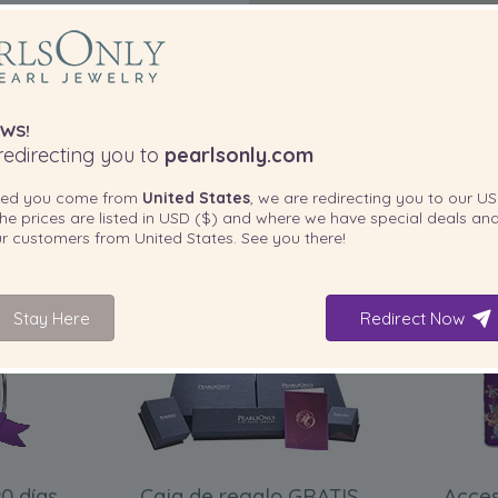
WS!
edirecting you to
pearlsonly.com
ted you come from
United States
, we are redirecting you to our
US
he prices are listed in
USD ($)
and where we have special deals and
our customers from
United States
. See you there!
INCLUIDO CON SU PRODUCTO
Stay Here
Redirect Now
0 días
Caja de regalo GRATIS
Acces