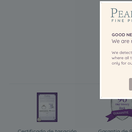
GOOD NE
We are r
We detec
where all t
only for 
Certificado de tasación
Garantía de 9