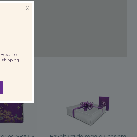
X
website
 shipping
orios GRATIS
Envoltura de regalo y tarjeta