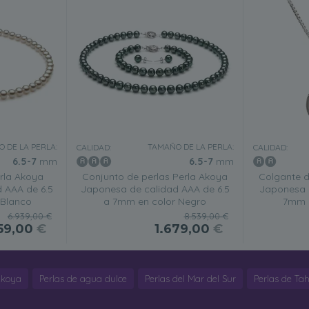
 DE LA PERLA:
TAMAÑO DE LA PERLA:
CALIDAD:
CALIDAD:
6.5-7
mm
6.5-7
mm
erla Akoya
Conjunto de perlas Perla Akoya
Colgante d
 AAA de 6.5
Japonesa de calidad AAA de 6.5
Japonesa 
 Blanco
a 7mm en color Negro
7mm e
6.939,00 €
8.539,00 €
359,00
€
1.679,00
€
Akoya
Perlas de agua dulce
Perlas del Mar del Sur
Perlas de Tahi