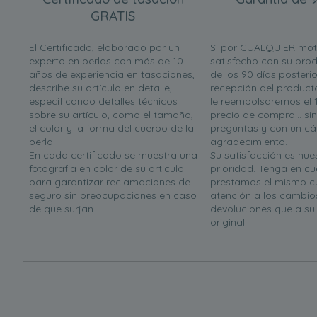
GRATIS
El Certificado, elaborado por un
Si por CUALQUIER mot
experto en perlas con más de 10
satisfecho con su prod
años de experiencia en tasaciones,
de los 90 días posterio
describe su artículo en detalle,
recepción del product
especificando detalles técnicos
le reembolsaremos el 
sobre su artículo, como el tamaño,
precio de compra... si
el color y la forma del cuerpo de la
preguntas y con un cá
perla.
agradecimiento.
En cada certificado se muestra una
Su satisfacción es nues
fotografía en color de su artículo
prioridad. Tenga en c
para garantizar reclamaciones de
prestamos el mismo c
seguro sin preocupaciones en caso
atención a los cambio
de que surjan.
devoluciones que a s
original.