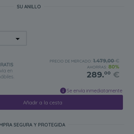
SU ANILLO
1.479,00
€
PRECIO DE MERCADO:
RATIS
80%
AHORRAS:
vía en
289.
€
00
ábiles.
Se envía inmediatamente
Añadir a la cesta
MPRA SEGURA Y PROTEGIDA