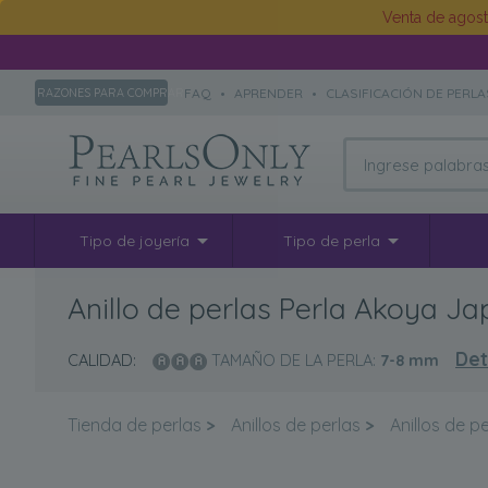
Venta de agos
FAQ
•
APRENDER
•
CLASIFICACIÓN DE PERLA
RAZONES PARA COMPRAR
Tipo de joyería
Tipo de perla
Anillo de perlas Perla Akoya J
Det
CALIDAD:
TAMAÑO DE LA PERLA:
7-8
mm
Tienda de perlas
>
Anillos de perlas
>
Anillos de p