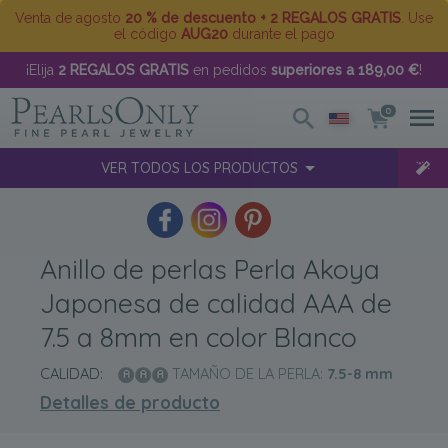
Venta de agosto
20 % de descuento + 2 REGALOS GRATIS
. Use
el código
AUG20
durante el pago
¡Elija
2 REGALOS GRATIS
en pedidos
superiores a 189,00 €
!
0
VER TODOS LOS PRODUCTOS
Anillo de perlas Perla Akoya
Japonesa de calidad AAA de
7.5 a 8mm en color Blanco
CALIDAD:
TAMAÑO DE LA PERLA:
7.5-8
mm
Detalles de producto