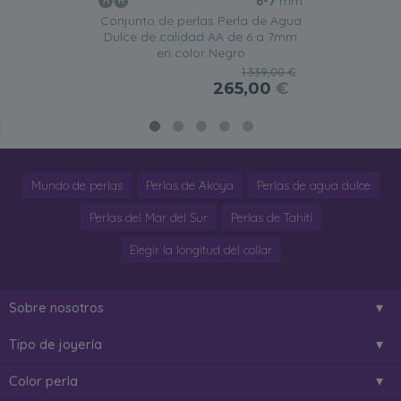
6-7
mm
Conjunto de perlas Perla de Agua
Dulce de calidad AA de 6 a 7mm
en color Negro
1.339,00 €
265,00
€
Mundo de perlas
Perlas de Akoya
Perlas de agua dulce
Perlas del Mar del Sur
Perlas de Tahití
Elegir la longitud del collar
Sobre nosotros
Tipo de joyería
Color perla