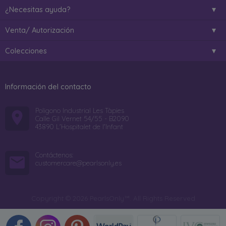
¿Necesitas ayuda?
Venta/ Autorización
Colecciones
Información del contacto
Poligono Industrial Les Tàpies
Calle Gil Vernet 54/55 - B2090
43890 L'Hospitalet de l'Infant
Contáctenos:
customercare@pearlsonly.es
Copyright © 2026 PearlsOnly™. All Rights Reserved