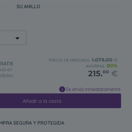
SU ANILLO
1.079,00
€
PRECIO DE MERCADO:
RATIS
80%
AHORRAS:
vía en
215.
€
00
ábiles.
Se envía inmediatamente
Añadir a la cesta
MPRA SEGURA Y PROTEGIDA