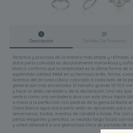
Descripción
Detalles De Producto
Atractiva y preciosa de la manera más simple y refinada,
dulce perla cultivada es absolutamente maravillosa y soñad
blanco confirma que la simplicidad es la última forma de so
espléndida calidad AAAA en su hermoso brillo, forma, cuerpo
Acentos del zirconia cúbico colocado a cada lado de la pe
general aún más encantador. El tamaño grande 10-10.5 mm
y hace un anillo verdadero de la declaración. Una vez que 
sentirá como una verdadera diva con este show-tapón blan
a mano a la perfección con piedras de la gema brillante e
Oana blanca agua dulce perla anillo es apropiado para o
aniversarios, bodas, eventos de caridad o bolas. Par con 
perlas elegantes y sencillos, un vestido largo fucsia con vo
y usted obtendrá a una glamorosa chica de portada de ins