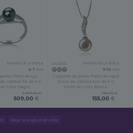
TAMAÑO DE LA PERLA:
TAMAÑO DE LA PERLA:
CALIDAD:
6-7
mm
9-10
mm
 perlas Perla Akoya
Colgante de perlas Perla de Agua
de calidad AA de 6 a
Dulce de calidad AAA de 9 a
en color Negro
10mm en color Blanco
2.599,00 €
795,00 €
509,00
€
155,00
€
tí
Elegir la longitud del collar