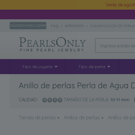
Venta de agos
FAQ
•
APRENDER
•
CLASIFICACIÓN DE PERLA
RAZONES PARA COMPRAR
Tipo de joyería
Tipo de perla
Anillo de perlas Perla de Agua
CALIDAD:
TAMAÑO DE LA PERLA:
10-11
mm
Tienda de perlas
>
Anillos de perlas
>
Anillos de p