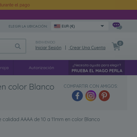
urante el pago
ELEGIR LA UBICACIÓN:
EUR (€)
BIENVENIDO
0
Iniciar Sesión
|
Crear Una Cuenta
¿Necesita ayuda para elegir?
 roja
Autorización
PRUEBA EL MAGO PERLA
en color Blanco
COMPARTIR CON AMIGOS:
de calidad AAAA de 10 a 11mm en color Blanco