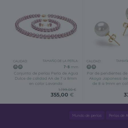
TAMAÑO DE LA PERLA:
TAMAÑO
CALIDAD:
CALIDAD:
7-8
mm
Conjunto de perlas Perla de Agua
Par de pendientes de 
Dulce de calidad AA de 7 a 8mm
Akoya Japonesa de 
en color Lavanda
de 8 a 9mm en col
1.799,00 €
355,00
€
3
Mundo de perlas
Perlas de 