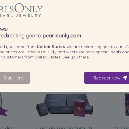
WS!
edirecting you to
pearlsonly.com
ted you come from
United States
, we are redirecting you to our
US
he prices are listed in
USD ($)
and where we have special deals and
our customers from
United States
. See you there!
Stay Here
Redirect Now
INCLUIDO CON SU PRODUCTO
0 días
Caja de regalo GRATIS
Acces