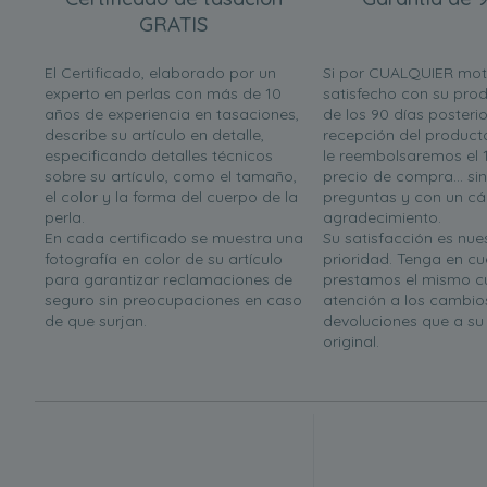
GRATIS
El Certificado, elaborado por un
Si por CUALQUIER mot
experto en perlas con más de 10
satisfecho con su prod
años de experiencia en tasaciones,
de los 90 días posterio
describe su artículo en detalle,
recepción del product
especificando detalles técnicos
le reembolsaremos el 
sobre su artículo, como el tamaño,
precio de compra... si
el color y la forma del cuerpo de la
preguntas y con un cá
perla.
agradecimiento.
En cada certificado se muestra una
Su satisfacción es nues
fotografía en color de su artículo
prioridad. Tenga en c
para garantizar reclamaciones de
prestamos el mismo c
seguro sin preocupaciones en caso
atención a los cambio
de que surjan.
devoluciones que a s
original.