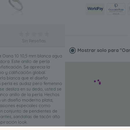
Sin Reseñas
Mostrar solo para
"Oan
 la Oana 10 10,5 mm blanca agua
ora. Este anillo de perla
fisticación. Se aprecia la
 y calificación global.
rla blanca que el diseño
 perla es audaz pero femenino
se desliza en su dedo, usted se
co anillo de la perla. Hechos
n un diseño moderno plata,
casiones especiales como
un conjunto de pendientes de
lantes, sandalias de tacón alto
piración look.