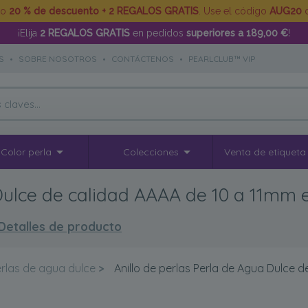
to
20 % de descuento + 2 REGALOS GRATIS
. Use el código
AUG20
d
¡Elija
2 REGALOS GRATIS
en pedidos
superiores a 189,00 €
!
S
•
SOBRE NOSOTROS
•
CONTÁCTENOS
•
PEARLCLUB™ VIP
Color perla
Colecciones
Venta de etiqueta
 Dulce de calidad AAAA de 10 a 11mm 
Detalles de producto
erlas de agua dulce
>
Anillo de perlas Perla de Agua Dulce 