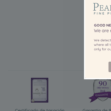
GOOD NE
We are r
We detec
where all t
only for 
Certificado de tasación
Garantía de 9