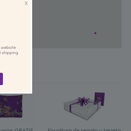
X
website
 shipping
orios GRATIS
Envoltura de regalo y tarjeta