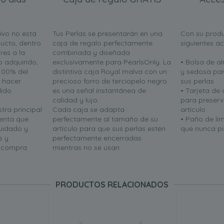
ivo no está
Tus Perlas se presentarán en una
Con su produ
ucto, dentro
caja de regalo perfectamente
siguientes a
res a la
combinada y diseñada
o adquirido,
exclusivamente para PearlsOnly. La
• Bolsa de 
100% del
distintiva caja Royal malva con un
y sedosa par
n hacer
precioso forro de terciopelo negro
sus perlas
lido
es una señal instantánea de
• Tarjeta de
calidad y lujo.
para preserva
tra principal
Cada caja se adapta
artículo
uenta que
perfectamente al tamaño de su
• Paño de li
uidado y
artículo para que sus perlas estén
que nunca pie
s y
perfectamente encerradas
u compra
mientras no se usan.
PRODUCTOS RELACIONADOS