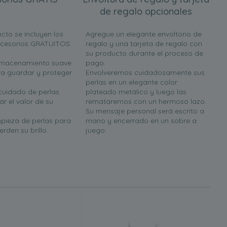
de regalo opcionales
cto se incluyen los
Agregue un elegante envoltorio de
ccesorios GRATUITOS:
regalo y una tarjeta de regalo con
su producto durante el proceso de
almacenamiento suave
pago.
a guardar y proteger
Envolveremos cuidadosamente sus
perlas en un elegante color
 cuidado de perlas
plateado metálico y luego las
r el valor de su
remataremos con un hermoso lazo.
Su mensaje personal será escrito a
mpieza de perlas para
mano y encerrado en un sobre a
rden su brillo.
juego.