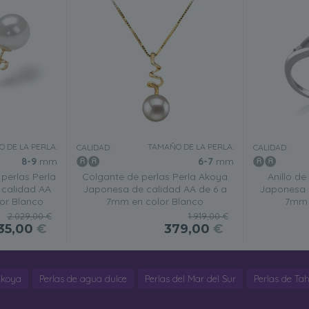
 DE LA PERLA:
TAMAÑO DE LA PERLA:
CALIDAD:
CALIDAD:
8-9
mm
6-7
mm
perlas Perla
Colgante de perlas Perla Akoya
Anillo de
calidad AA
Japonesa de calidad AA de 6 a
Japonesa 
or Blanco
7mm en color Blanco
7mm 
2.029,00 €
1.919,00 €
35,00
€
379,00
€
Akoya
Perlas de agua dulce
Perlas del Mar del Sur
Perlas de Tahi