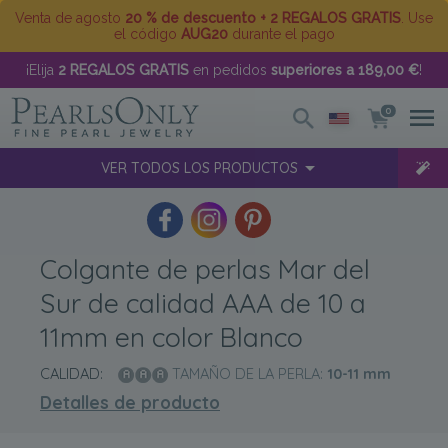
Venta de agosto
20 % de descuento + 2 REGALOS GRATIS
. Use
el código
AUG20
durante el pago
¡Elija
2 REGALOS GRATIS
en pedidos
superiores a 189,00 €
!
0
VER TODOS LOS PRODUCTOS
Colgante de perlas Mar del
Sur de calidad AAA de 10 a
11mm en color Blanco
CALIDAD:
TAMAÑO DE LA PERLA:
10-11
mm
Detalles de producto