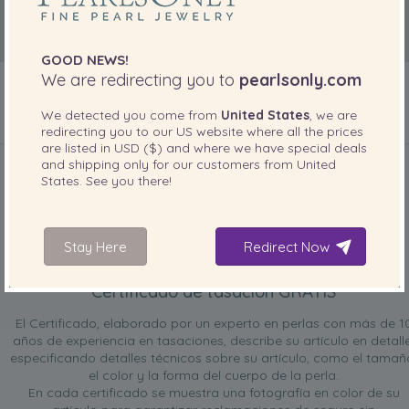
GOOD NEWS!
We are redirecting you to
pearlsonly.com
We detected you come from
United States
, we are
redirecting you to our
US
website where all the prices
INCLUIDO CON SU PRODUCTO
are listed in
USD ($)
and where we have special deals
and shipping only for our customers from
United
States
. See you there!
Stay Here
Redirect Now
Certificado de tasación GRATIS
El Certificado, elaborado por un experto en perlas con más de 1
años de experiencia en tasaciones, describe su artículo en detalle
especificando detalles técnicos sobre su artículo, como el tamañ
el color y la forma del cuerpo de la perla.
En cada certificado se muestra una fotografía en color de su