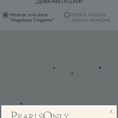
¿QUIÉN MÁS LO LLEVA?
Mostrar solo para
Mostrar todos los
"Angelique Colgante"
artículos PearlsOnly
X