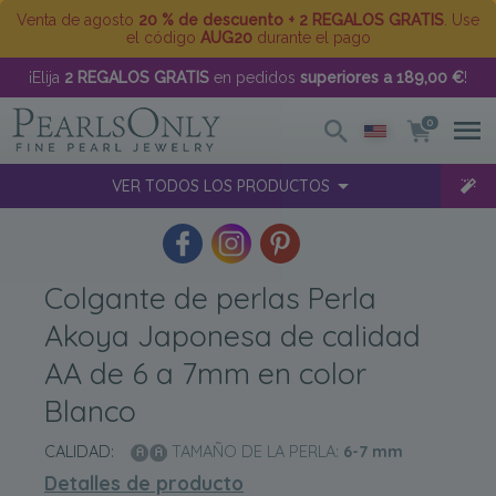
Venta de agosto
20 % de descuento + 2 REGALOS GRATIS
. Use
el código
AUG20
durante el pago
¡Elija
2 REGALOS GRATIS
en pedidos
superiores a 189,00 €
!
0
VER TODOS LOS PRODUCTOS
Colgante de perlas Perla
Akoya Japonesa de calidad
AA de 6 a 7mm en color
Blanco
CALIDAD:
TAMAÑO DE LA PERLA:
6-7
mm
Detalles de producto