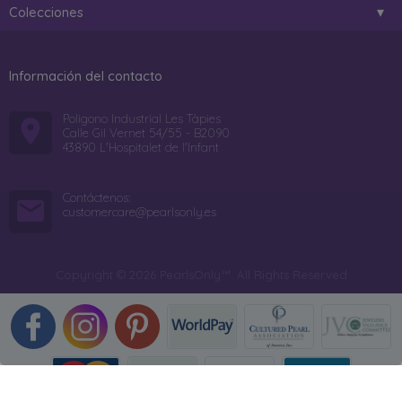
Colecciones
Información del contacto
Poligono Industrial Les Tàpies
Calle Gil Vernet 54/55 - B2090
43890 L'Hospitalet de l'Infant
Contáctenos:
customercare@pearlsonly.es
Copyright © 2026 PearlsOnly™. All Rights Reserved