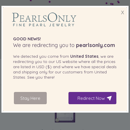
X
GOOD NEWS!
We are redirecting you to
pearlsonly.com
We detected you come from
United States
, we are
redirecting you to our
US
website where all the prices
are listed in
USD ($)
and where we have special deals
and shipping only for our customers from
United
States
. See you there!
INCLUIDO CON SU PRODUCTO
Stay Here
Redirect Now