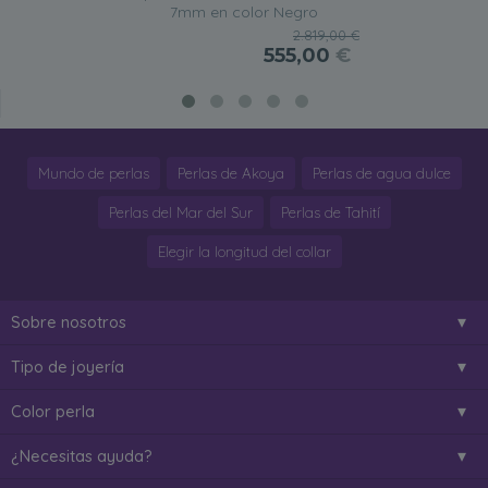
7mm en color Negro
2.819,00 €
555,00
€
Mundo de perlas
Perlas de Akoya
Perlas de agua dulce
Perlas del Mar del Sur
Perlas de Tahití
Elegir la longitud del collar
Sobre nosotros
Tipo de joyería
Color perla
¿Necesitas ayuda?