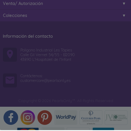
Venta/ Autorización
Colecciones
Información del contacto
Poligono Industrial Les Tàpies
Calle Gil Vernet 54/55 - B2090
43890 L'Hospitalet de l'Infant
Contáctenos:
customercare@pearlsonly.es
Copyright © 2026 PearlsOnly™. All Rights Reserved