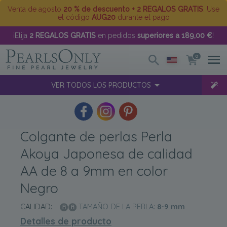
Venta de agosto
20 % de descuento + 2 REGALOS GRATIS
. Use
el código
AUG20
durante el pago
¡Elija
2 REGALOS GRATIS
en pedidos
superiores a 189,00 €
!
0
VER TODOS LOS PRODUCTOS
Colgante de perlas Perla
Akoya Japonesa de calidad
AA de 8 a 9mm en color
Negro
CALIDAD:
TAMAÑO DE LA PERLA:
8-9
mm
Detalles de producto