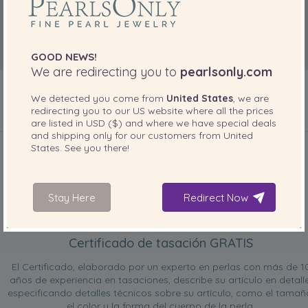
GOOD NEWS!
We are redirecting you to
pearlsonly.com
We detected you come from
United States
, we are
redirecting you to our
US
website where all the prices
are listed in
USD ($)
and where we have special deals
INCLUIDO CON SU PRODUCTO
and shipping only for our customers from
United
States
. See you there!
Stay Here
Redirect Now
Certificado de tasación GRATIS
El Certificado, elaborado por un experto en perlas con más de 1
años de experiencia en tasaciones, describe su artículo en detalle
especificando detalles técnicos sobre su artículo, como el tamañ
el color y la forma del cuerpo de la perla.