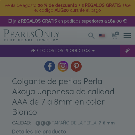
Venta de agosto
20 % de descuento + 2 REGALOS GRATIS
. Use
el código
AUG20
durante el pago
¡Elija
2 REGALOS GRATIS
en pedidos
superiores a 189,00 €
!
0
VER TODOS LOS PRODUCTOS
Colgante de perlas Perla
Akoya Japonesa de calidad
AAA de 7 a 8mm en color
Blanco
CALIDAD:
TAMAÑO DE LA PERLA:
7-8
mm
Detalles de producto