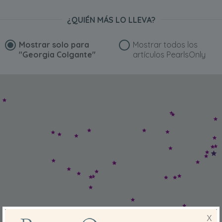
¿QUIÉN MÁS LO LLEVA?
Mostrar solo para
Mostrar todos los
"Georgia Colgante"
artículos PearlsOnly
X