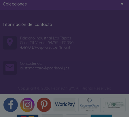
Colecciones
Información del contacto
Poligono Industrial Les Tàpies
Calle Gil Vernet 54/55 - B2090
43890 L'Hospitalet de l'Infant
Contáctenos:
customercare@pearlsonly.es
Copyright © 2026 PearlsOnly™. All Rights Reserved