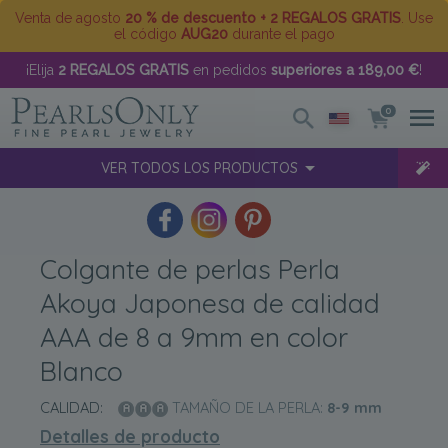
Venta de agosto
20 % de descuento + 2 REGALOS GRATIS
. Use
el código
AUG20
durante el pago
¡Elija
2 REGALOS GRATIS
en pedidos
superiores a 189,00 €
!
0
VER TODOS LOS PRODUCTOS
Colgante de perlas Perla
Akoya Japonesa de calidad
AAA de 8 a 9mm en color
Blanco
CALIDAD:
TAMAÑO DE LA PERLA:
8-9
mm
Detalles de producto