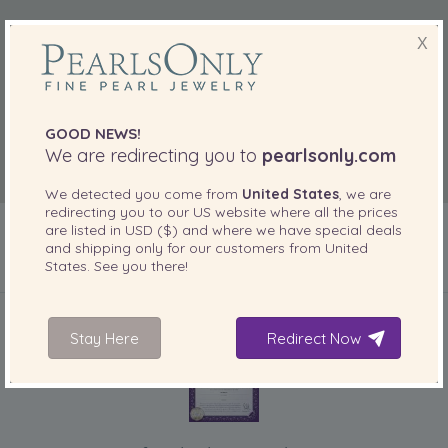
X
GOOD NEWS!
We are redirecting you to
pearlsonly.com
We detected you come from
United States
, we are
redirecting you to our
US
website where all the prices
are listed in
USD ($)
and where we have special deals
and shipping only for our customers from
United
States
. See you there!
INCLUIDO CON SU PRODUCTO
Stay Here
Redirect Now