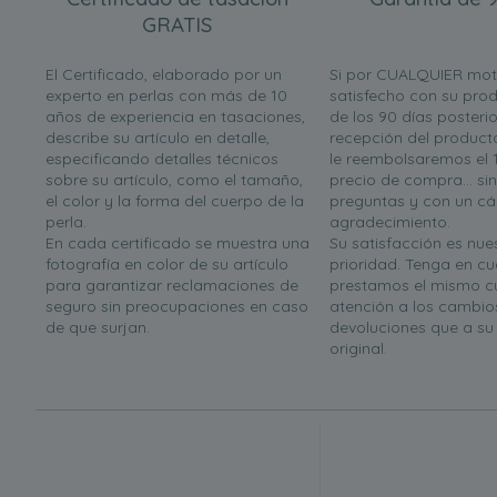
GRATIS
El Certificado, elaborado por un
Si por CUALQUIER mot
experto en perlas con más de 10
satisfecho con su prod
años de experiencia en tasaciones,
de los 90 días posterio
describe su artículo en detalle,
recepción del product
especificando detalles técnicos
le reembolsaremos el 
sobre su artículo, como el tamaño,
precio de compra... si
el color y la forma del cuerpo de la
preguntas y con un cá
perla.
agradecimiento.
En cada certificado se muestra una
Su satisfacción es nues
fotografía en color de su artículo
prioridad. Tenga en c
para garantizar reclamaciones de
prestamos el mismo c
seguro sin preocupaciones en caso
atención a los cambio
de que surjan.
devoluciones que a s
original.