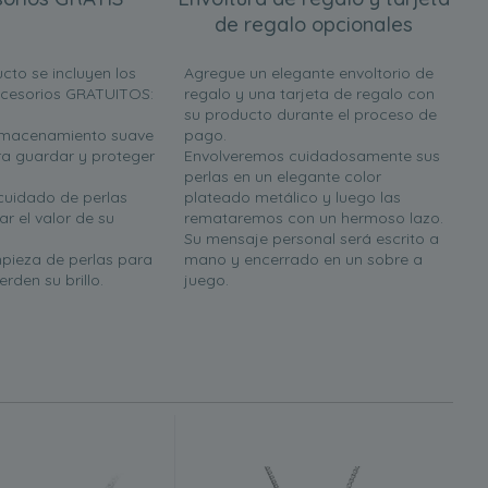
de regalo opcionales
cto se incluyen los
Agregue un elegante envoltorio de
ccesorios GRATUITOS:
regalo y una tarjeta de regalo con
su producto durante el proceso de
almacenamiento suave
pago.
a guardar y proteger
Envolveremos cuidadosamente sus
perlas en un elegante color
 cuidado de perlas
plateado metálico y luego las
r el valor de su
remataremos con un hermoso lazo.
Su mensaje personal será escrito a
mpieza de perlas para
mano y encerrado en un sobre a
rden su brillo.
juego.