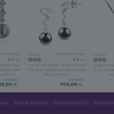
 DE LA PERLA:
TAMAÑO DE LA PERLA:
CALIDAD:
CALIDAD:
8-9
mm
8-9
mm
perlas Perla
Par de pendientes de perlas Perla
Colgante de
calidad AAA
Tahití de calidad AAA de 8 a 9mm
Dulce de ca
or Blanco
en color Negro
en
4.599,00 €
3.619,00 €
05,00
€
709,00
€
Akoya
Perlas de agua dulce
Perlas del Mar del Sur
Perlas de Tahi