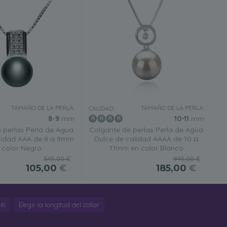
TAMAÑO DE LA PERLA:
TAMAÑO DE LA PERLA:
CALIDAD:
8-9
mm
10-11
mm
 perlas Perla de Agua
Colgante de perlas Perla de Agua
lidad AAA de 8 a 9mm
Dulce de calidad AAAA de 10 a
 color Negro
11mm en color Blanco
545,00 €
945,00 €
105,00
€
185,00
€
tí
Elegir la longitud del collar