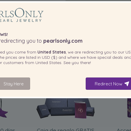
WS!
edirecting you to
pearlsonly.com
ted you come from
United States
, we are redirecting you to our
US
he prices are listed in
USD ($)
and where we have special deals and
our customers from
United States
. See you there!
INCLUIDO CON SU PRODUCTO
Stay Here
Redirect Now
0 días
Caja de regalo GRATIS
Acces