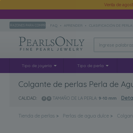
Venta de agos
FAQ
•
APRENDER
•
CLASIFICACIÓN DE PERLA
RAZONES PARA COMPRAR
Tipo de joyería
Tipo de perla
Colgante de perlas Perla de Ag
Deta
CALIDAD:
TAMAÑO DE LA PERLA:
9-10
mm
Tienda de perlas
>
Perlas de agua dulce
>
Colgan