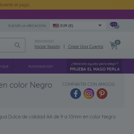
urante el pago
ELEGIR LA UBICACIÓN:
EUR (€)
BIENVENIDO
0
Iniciar Sesión
|
Crear Una Cuenta
¿Necesita ayuda para elegir?
 roja
Autorización
PRUEBA EL MAGO PERLA
en color Negro
COMPARTIR CON AMIGOS:
Agua Dulce de calidad AA de 9 a 10mm en color Negro