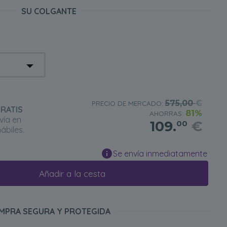
SU COLGANTE
575,00
€
PRECIO DE MERCADO:
RATIS
81%
AHORRAS:
vía en
109.
€
00
ábiles.
Se envía inmediatamente
Añadir a la cesta
MPRA SEGURA Y PROTEGIDA