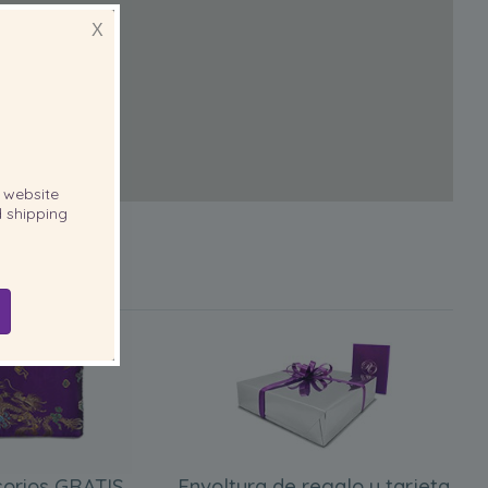
X
website
 shipping
orios GRATIS
Envoltura de regalo y tarjeta