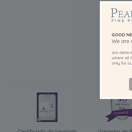
GOOD NE
We are r
We detec
where all t
only for 
Certificado de tasación
Garantía de 9