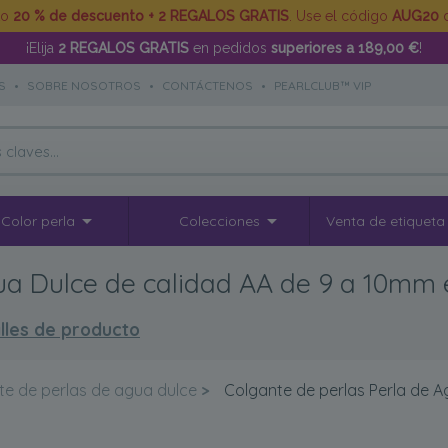
to
20 % de descuento + 2 REGALOS GRATIS
. Use el código
AUG20
d
¡Elija
2 REGALOS GRATIS
en pedidos
superiores a 189,00 €
!
S
•
SOBRE NOSOTROS
•
CONTÁCTENOS
•
PEARLCLUB™ VIP
Color perla
Colecciones
Venta de etiqueta
ua Dulce de calidad AA de 9 a 10mm 
lles de producto
te de perlas de agua dulce
>
Colgante de perlas Perla de 