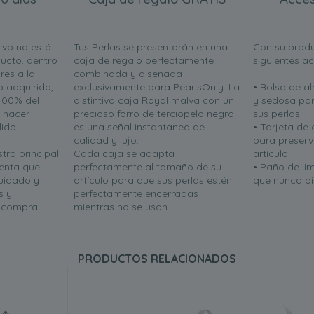
ivo no está
Tus Perlas se presentarán en una
Con su produ
ucto, dentro
caja de regalo perfectamente
siguientes a
res a la
combinada y diseñada
o adquirido,
exclusivamente para PearlsOnly. La
• Bolsa de 
100% del
distintiva caja Royal malva con un
y sedosa par
n hacer
precioso forro de terciopelo negro
sus perlas
lido
es una señal instantánea de
• Tarjeta de
calidad y lujo.
para preserva
tra principal
Cada caja se adapta
artículo
uenta que
perfectamente al tamaño de su
• Paño de li
uidado y
artículo para que sus perlas estén
que nunca pie
s y
perfectamente encerradas
u compra
mientras no se usan.
PRODUCTOS RELACIONADOS