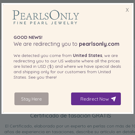
X
GOOD NEWS!
We are redirecting you to
pearlsonly.com
We detected you come from
United States
, we are
redirecting you to our
US
website where all the prices
are listed in
USD ($)
and where we have special deals
INCLUIDO CON SU PRODUCTO
and shipping only for our customers from
United
States
. See you there!
Stay Here
Redirect Now
Certificado de tasación GRATIS
El Certificado, elaborado por un experto en perlas con más de 1
años de experiencia en tasaciones, describe su artículo en detalle