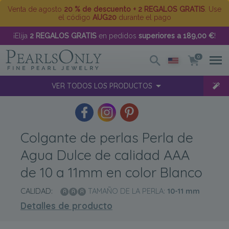
Venta de agosto
20 % de descuento + 2 REGALOS GRATIS
. Use
el código
AUG20
durante el pago
¡Elija
2 REGALOS GRATIS
en pedidos
superiores a 189,00 €
!
0
VER TODOS LOS PRODUCTOS
Colgante de perlas Perla de
Agua Dulce de calidad AAA
de 10 a 11mm en color Blanco
CALIDAD:
TAMAÑO DE LA PERLA:
10-11
mm
Detalles de producto