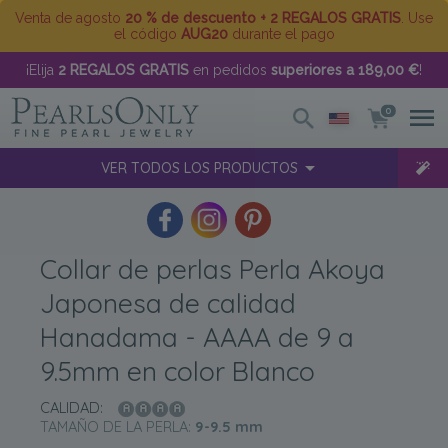
Venta de agosto
20 % de descuento + 2 REGALOS GRATIS
. Use
el código
AUG20
durante el pago
¡Elija
2 REGALOS GRATIS
en pedidos
superiores a 189,00 €
!
0
VER TODOS LOS PRODUCTOS
Collar de perlas Perla Akoya
Japonesa de calidad
Hanadama - AAAA de 9 a
9.5mm en color Blanco
CALIDAD:
TAMAÑO DE LA PERLA:
9-9.5
mm