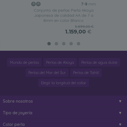
7-8
mm
Conjunto de perlas Perla Akoya
Japonesa de calidad AA de 7 a
8mm en color Blanco
5.899,00 €
1.159,00
€
Mundo de perlas
Perlas de Akoya
Perlas de agua dulce
Perlas del Mar del Sur
Perlas de Tahití
Elegir la longitud del collar
Sobre nosotros
Tipo de joyería
Color perla