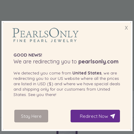
X
GOOD NEWS!
We are redirecting you to
pearlsonly.com
We detected you come from
United States
, we are
redirecting you to our
US
website where all the prices
are listed in
USD ($)
and where we have special deals
and shipping only for our customers from
United
States
. See you there!
Stay Here
Redirect Now
INCLUIDO CON SU PRODUCTO