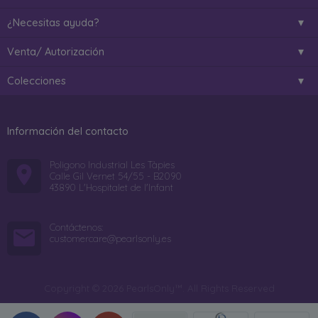
¿Necesitas ayuda?
Venta/ Autorización
Colecciones
Información del contacto
Poligono Industrial Les Tàpies
Calle Gil Vernet 54/55 - B2090
43890 L'Hospitalet de l'Infant
Contáctenos:
customercare@pearlsonly.es
Copyright © 2026 PearlsOnly™. All Rights Reserved