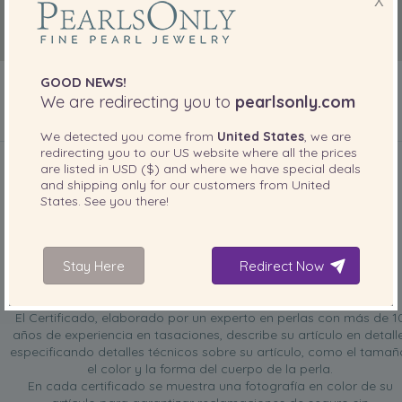
X
GOOD NEWS!
We are redirecting you to
pearlsonly.com
We detected you come from
United States
, we are
INCLUIDO CON SU PRODUCTO
redirecting you to our
US
website where all the prices
are listed in
USD ($)
and where we have special deals
and shipping only for our customers from
United
States
. See you there!
Stay Here
Redirect Now
Certificado de tasación GRATIS
El Certificado, elaborado por un experto en perlas con más de 1
años de experiencia en tasaciones, describe su artículo en detalle
especificando detalles técnicos sobre su artículo, como el tamañ
el color y la forma del cuerpo de la perla.
En cada certificado se muestra una fotografía en color de su