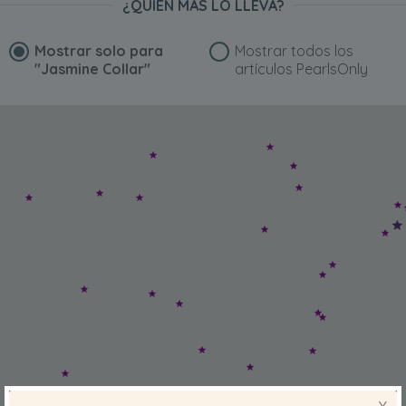
¿QUIÉN MÁS LO LLEVA?
Mostrar solo para
Mostrar todos los
"Jasmine Collar"
artículos PearlsOnly