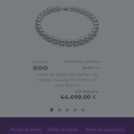
TAMAÑO DE LA PERLA:
CALIDAD:
14-17
mm
Collar de perlas Mar del Sur de
calidad AAA de 14 a 17mm en
color Blanco
223.999,00 €
44.099,00
€
Mundo de perlas
Perlas de Akoya
Perlas de agua dulce