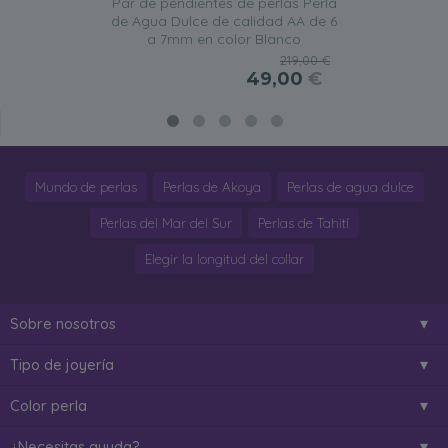
Par de pendientes de perlas Perla
de Agua Dulce de calidad AA de 6
a 7mm en color Blanco
219,00 €
49,00
€
Mundo de perlas
Perlas de Akoya
Perlas de agua dulce
Perlas del Mar del Sur
Perlas de Tahití
Elegir la longitud del collar
Sobre nosotros
Tipo de joyería
Color perla
¿Necesitas ayuda?