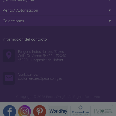
Venta/ Autorización
Colecciones
Información del contacto
Poligono Industrial Les Tàpies
Calle Gil Vernet 54/55 - B2090
43890 L'Hospitalet de l'Infant
Contáctenos:
customercare@pearlsonly.es
Copyright © 2026 PearlsOnly™. All Rights Reserved