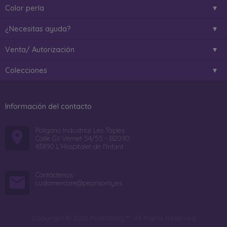
Color perla
¿Necesitas ayuda?
Venta/ Autorización
Colecciones
Información del contacto
Poligono Industrial Les Tàpies
Calle Gil Vernet 54/55 - B2090
43890 L'Hospitalet de l'Infant
Contáctenos:
customercare@pearlsonly.es
Copyright © 2026 PearlsOnly™. All Rights Reserved