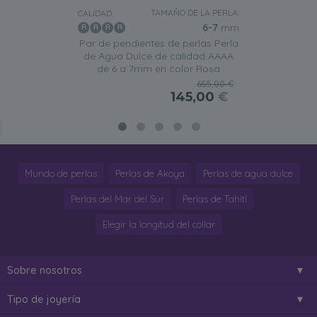
TAMAÑO DE LA PERLA:
CALIDAD:
6-7
mm
Par de pendientes de perlas Perla
de Agua Dulce de calidad AAAA
de 6 a 7mm en color Rosa
655,00 €
145,00
€
Mundo de perlas
Perlas de Akoya
Perlas de agua dulce
Perlas del Mar del Sur
Perlas de Tahití
Elegir la longitud del collar
Sobre nosotros
Tipo de joyería