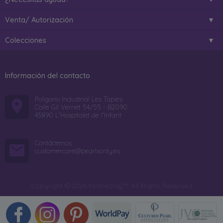
Venta/ Autorización
Colecciones
Información del contacto
Poligono Industrial Les Tàpies
Calle Gil Vernet 54/55 - B2090
43890 L'Hospitalet de l'Infant
Contáctenos:
customercare@pearlsonly.es
Copyright © 2026 PearlsOnly™. All Rights Reserved