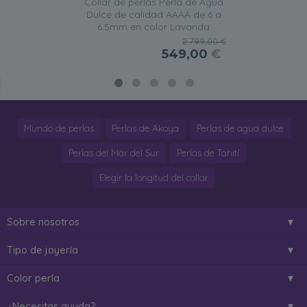
Collar de perlas Perla de Agua
Dulce de calidad AAAA de 6 a
6.5mm en color Lavanda
2.799,00 €
549,00
€
Mundo de perlas
Perlas de Akoya
Perlas de agua dulce
Perlas del Mar del Sur
Perlas de Tahití
Elegir la longitud del collar
Sobre nosotros
Tipo de joyería
Color perla
¿Necesitas ayuda?