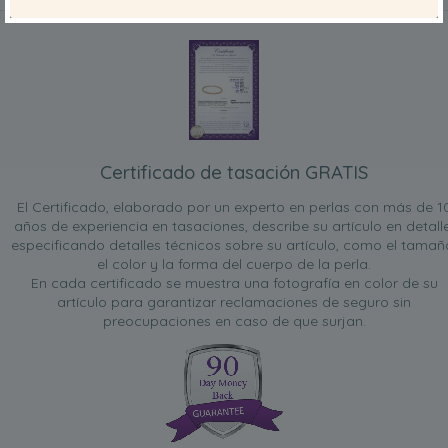
INCLUIDO CON SU PRODUCTO
Certificado de tasación GRATIS
El Certificado, elaborado por un experto en perlas con más de 1
años de experiencia en tasaciones, describe su artículo en detalle
especificando detalles técnicos sobre su artículo, como el tamañ
el color y la forma del cuerpo de la perla.
En cada certificado se muestra una fotografía en color de su
artículo para garantizar reclamaciones de seguro sin
preocupaciones en caso de que surjan.