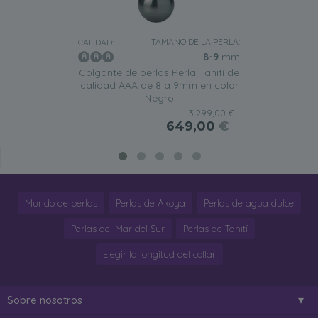
TAMAÑO DE LA PERLA:
CALIDAD:
8-9
mm
Colgante de perlas Perla Tahití de
calidad AAA de 8 a 9mm en color
Negro
3.299,00 €
649,00
€
Mundo de perlas
Perlas de Akoya
Perlas de agua dulce
Perlas del Mar del Sur
Perlas de Tahití
Elegir la longitud del collar
Sobre nosotros