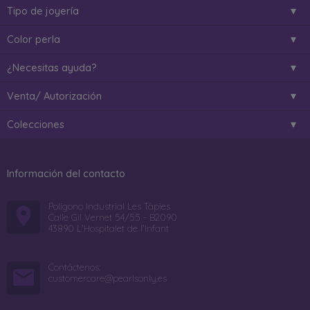
Tipo de joyería
Color perla
¿Necesitas ayuda?
Venta/ Autorización
Colecciones
Información del contacto
Poligono Industrial Les Tàpies
Calle Gil Vernet 54/55 - B2090
43890 L'Hospitalet de l'Infant
Contáctenos:
customercare@pearlsonly.es