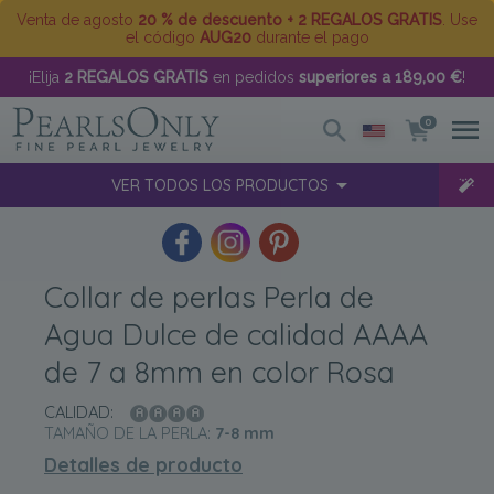
Venta de agosto
20 % de descuento + 2 REGALOS GRATIS
. Use
el código
AUG20
durante el pago
¡Elija
2 REGALOS GRATIS
en pedidos
superiores a 189,00 €
!
0
VER TODOS LOS PRODUCTOS
Collar de perlas Perla de
Agua Dulce de calidad AAAA
de 7 a 8mm en color Rosa
CALIDAD:
TAMAÑO DE LA PERLA:
7-8
mm
Detalles de producto