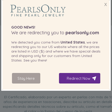
X
GOOD NEWS!
We are redirecting you to
pearlsonly.com
We detected you come from
United States
, we are
redirecting you to our
US
website where all the prices
INCLUIDO CON SU PRODUCTO
are listed in
USD ($)
and where we have special deals
and shipping only for our customers from
United
States
. See you there!
Stay Here
Redirect Now
Certificado de tasación GRATIS
El Certificado, elaborado por un experto en perlas con más de 1
años de experiencia en tasaciones, describe su artículo en detalle
especificando detalles técnicos sobre su artículo, como el tamañ
el color y la forma del cuerpo de la perla.