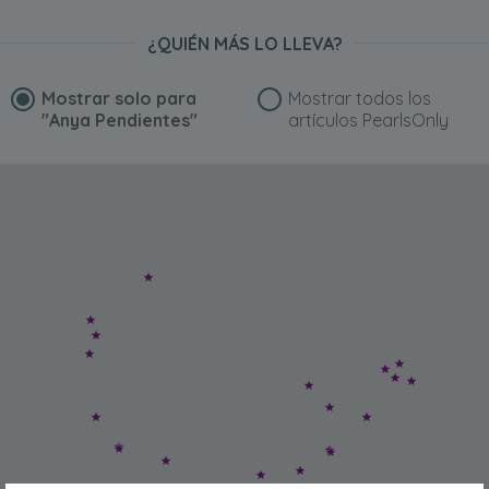
¿QUIÉN MÁS LO LLEVA?
Mostrar solo para
Mostrar todos los
"Anya Pendientes"
artículos PearlsOnly