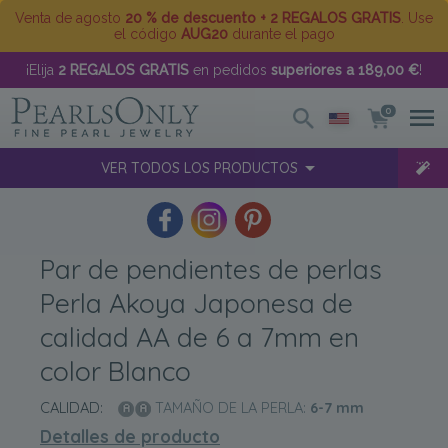
Venta de agosto
20 % de descuento + 2 REGALOS GRATIS
. Use
el código
AUG20
durante el pago
¡Elija
2 REGALOS GRATIS
en pedidos
superiores a 189,00 €
!
0
VER TODOS LOS PRODUCTOS
Par de pendientes de perlas
Perla Akoya Japonesa de
calidad AA de 6 a 7mm en
color Blanco
CALIDAD:
TAMAÑO DE LA PERLA:
6-7
mm
Detalles de producto