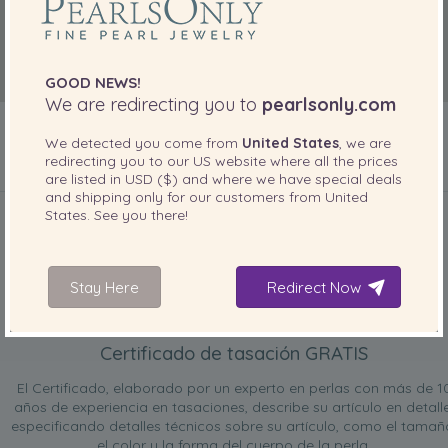
GOOD NEWS!
We are redirecting you to
pearlsonly.com
We detected you come from
United States
, we are
redirecting you to our
US
website where all the prices
are listed in
USD ($)
and where we have special deals
INCLUIDO CON SU PRODUCTO
and shipping only for our customers from
United
States
. See you there!
Stay Here
Redirect Now
Certificado de tasación GRATIS
El Certificado, elaborado por un experto en perlas con más de 1
años de experiencia en tasaciones, describe su artículo en detalle
especificando detalles técnicos sobre su artículo, como el tamañ
el color y la forma del cuerpo de la perla.