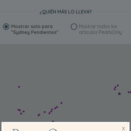
¿QUIÉN MÁS LO LLEVA?
Mostrar solo para
Mostrar todos los
"Sydney Pendientes"
artículos PearlsOnly
X