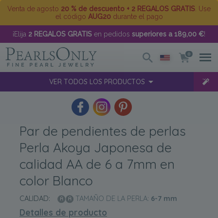
Venta de agosto
20 % de descuento + 2 REGALOS GRATIS
. Use
el código
AUG20
durante el pago
¡Elija
2 REGALOS GRATIS
en pedidos
superiores a 189,00 €
!
0
VER TODOS LOS PRODUCTOS
Par de pendientes de perlas
Perla Akoya Japonesa de
calidad AA de 6 a 7mm en
color Blanco
CALIDAD:
TAMAÑO DE LA PERLA:
6-7
mm
Detalles de producto