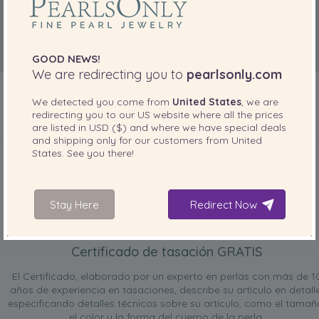
GOOD NEWS!
We are redirecting you to
pearlsonly.com
We detected you come from
United States
, we are
redirecting you to our
US
website where all the prices
are listed in
USD ($)
and where we have special deals
INCLUIDO CON SU PRODUCTO
and shipping only for our customers from
United
States
. See you there!
Stay Here
Redirect Now
Certificado de tasación GRATIS
El Certificado, elaborado por un experto en perlas con más de 1
años de experiencia en tasaciones, describe su artículo en detalle
especificando detalles técnicos sobre su artículo, como el tamañ
el color y la forma del cuerpo de la perla.