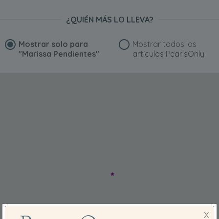
¿QUIÉN MÁS LO LLEVA?
Mostrar solo para
Mostrar todos los
"Marissa Pendientes"
artículos PearlsOnly
X