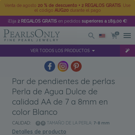
Venta de agosto
20 % de descuento + 2 REGALOS GRATIS
. Use
el código
AUG20
durante el pago
¡Elija
2 REGALOS GRATIS
en pedidos
superiores a 189,00 €
!
0
VER TODOS LOS PRODUCTOS
Par de pendientes de perlas
Perla de Agua Dulce de
calidad AA de 7 a 8mm en
color Blanco
CALIDAD:
TAMAÑO DE LA PERLA:
7-8
mm
Detalles de producto