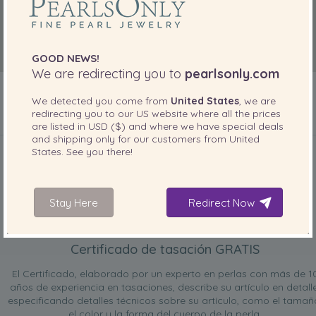
GOOD NEWS!
We are redirecting you to
pearlsonly.com
We detected you come from
United States
, we are
redirecting you to our
US
website where all the prices
are listed in
USD ($)
and where we have special deals
INCLUIDO CON SU PRODUCTO
and shipping only for our customers from
United
States
. See you there!
Stay Here
Redirect Now
Certificado de tasación GRATIS
El Certificado, elaborado por un experto en perlas con más de 1
años de experiencia en tasaciones, describe su artículo en detalle
especificando detalles técnicos sobre su artículo, como el tamañ
el color y la forma del cuerpo de la perla.