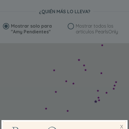
¿QUIÉN MÁS LO LLEVA?
Mostrar solo para
Mostrar todos los
"Amy Pendientes"
artículos PearlsOnly
X