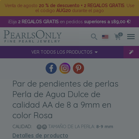
Venta de agosto
20 % de descuento + 2 REGALOS GRATIS
. Use
el código
AUG20
durante el pago
¡Elija
2 REGALOS GRATIS
en pedidos
superiores a 189,00 €
!
0
VER TODOS LOS PRODUCTOS
Par de pendientes de perlas
Perla de Agua Dulce de
calidad AA de 8 a 9mm en
color Rosa
CALIDAD:
TAMAÑO DE LA PERLA:
8-9
mm
Detalles de producto