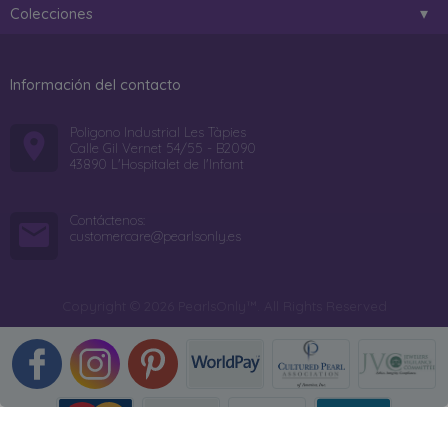
Colecciones
Información del contacto
Poligono Industrial Les Tàpies
Calle Gil Vernet 54/55 - B2090
43890 L'Hospitalet de l'Infant
Contáctenos:
customercare@pearlsonly.es
Copyright © 2026 PearlsOnly™. All Rights Reserved