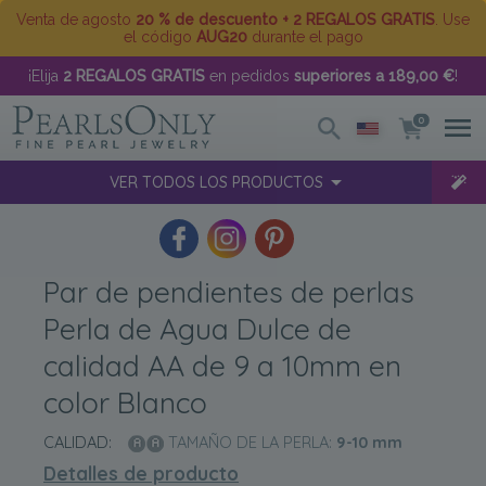
Venta de agosto
20 % de descuento + 2 REGALOS GRATIS
. Use
el código
AUG20
durante el pago
¡Elija
2 REGALOS GRATIS
en pedidos
superiores a 189,00 €
!
0
VER TODOS LOS PRODUCTOS
Par de pendientes de perlas
Perla de Agua Dulce de
calidad AA de 9 a 10mm en
color Blanco
CALIDAD:
TAMAÑO DE LA PERLA:
9-10
mm
Detalles de producto