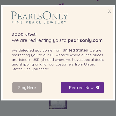
X
GOOD NEWS!
We are redirecting you to
pearlsonly.com
We detected you come from
United States
, we are
redirecting you to our
US
website where all the prices
are listed in
USD ($)
and where we have special deals
and shipping only for our customers from
United
States
. See you there!
INCLUIDO CON SU PRODUCTO
Stay Here
Redirect Now