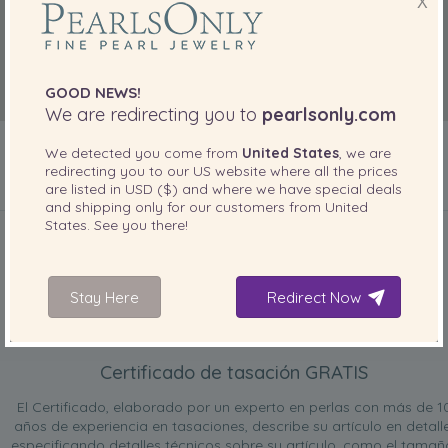
X
GOOD NEWS!
We are redirecting you to
pearlsonly.com
We detected you come from
United States
, we are
redirecting you to our
US
website where all the prices
are listed in
USD ($)
and where we have special deals
and shipping only for our customers from
United
INCLUIDO CON SU PRODUCTO
States
. See you there!
Stay Here
Redirect Now
Certificado de tasación GRATIS
El Certificado, elaborado por un experto en perlas con más de 1
años de experiencia en tasaciones, describe su artículo en detalle
especificando detalles técnicos sobre su artículo, como el tamañ