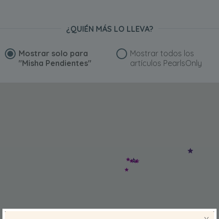
¿QUIÉN MÁS LO LLEVA?
Mostrar solo para
Mostrar todos los
"Misha Pendientes"
artículos PearlsOnly