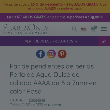
Venta de agosto
20 % de descuento + 2 REGALOS GRATIS
. Use
el código
AUG20
durante el pago
¡Elija
2 REGALOS GRATIS
en pedidos
superiores a 189,00 €
!
0
VER TODOS LOS PRODUCTOS
Par de pendientes de perlas
Perla de Agua Dulce de
calidad AAAA de 6 a 7mm en
color Rosa
CALIDAD:
TAMAÑO DE LA PERLA:
6-7
mm