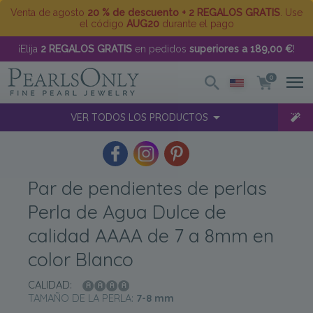
Venta de agosto
20 % de descuento + 2 REGALOS GRATIS
. Use
el código
AUG20
durante el pago
¡Elija
2 REGALOS GRATIS
en pedidos
superiores a 189,00 €
!
0
VER TODOS LOS PRODUCTOS
Par de pendientes de perlas
Perla de Agua Dulce de
calidad AAAA de 7 a 8mm en
color Blanco
CALIDAD:
TAMAÑO DE LA PERLA:
7-8
mm