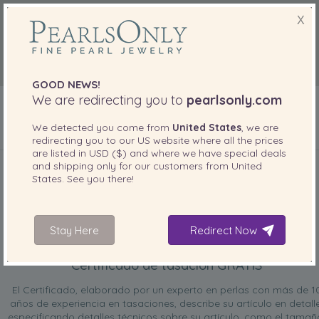
X
GOOD NEWS!
We are redirecting you to
pearlsonly.com
We detected you come from
United States
, we are
redirecting you to our
US
website where all the prices
INCLUIDO CON SU PRODUCTO
are listed in
USD ($)
and where we have special deals
and shipping only for our customers from
United
States
. See you there!
Stay Here
Redirect Now
Certificado de tasación GRATIS
El Certificado, elaborado por un experto en perlas con más de 1
años de experiencia en tasaciones, describe su artículo en detalle
especificando detalles técnicos sobre su artículo, como el tamañ