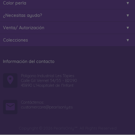
Color perla
¿Necesitas ayuda?
Venta/ Autorización
Colecciones
Información del contacto
Poligono Industrial Les Tàpies
Calle Gil Vernet 54/55 - B2090
43890 L'Hospitalet de l'Infant
Contáctenos:
customercare@pearlsonly.es
Copyright © 2026 PearlsOnly™. All Rights Reserved