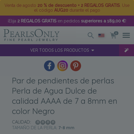
Venta de agosto
20 % de descuento + 2 REGALOS GRATIS
. Use
el código
AUG20
durante el pago
¡Elija
2 REGALOS GRATIS
en pedidos
superiores a 189,00 €
!
0
VER TODOS LOS PRODUCTOS
Par de pendientes de perlas
Perla de Agua Dulce de
calidad AAAA de 7 a 8mm en
color Negro
CALIDAD:
TAMAÑO DE LA PERLA:
7-8
mm