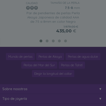
TAMAÑO DE LA PERLA:
CALIDAD:
7.5-8
mm
Par de pendientes de perlas Perla
Akoya Japonesa de calidad AAA
de 7.5 a 8mm en color Negro
1.979,00 €
435,00
€
Mundo de perlas
Perlas de Akoya
Perlas de agua dulce
Perlas del Mar del Sur
Perlas de Tahití
Elegir la longitud del collar
Sobre nosotros
Tipo de joyería