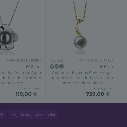
TAMAÑO DE LA PERLA:
TAMAÑO DE LA PERLA:
CALIDAD:
9-10
mm
8-9
mm
 perlas Perla de Agua
Colgante de perlas Perla Akoya
lidad AA de 9 a 10mm
Japonesa de calidad AAA de 8 a
 color Negro
9mm en color Blanco
595,00 €
3.879,00 €
119,00
€
759,00
€
tí
Elegir la longitud del collar