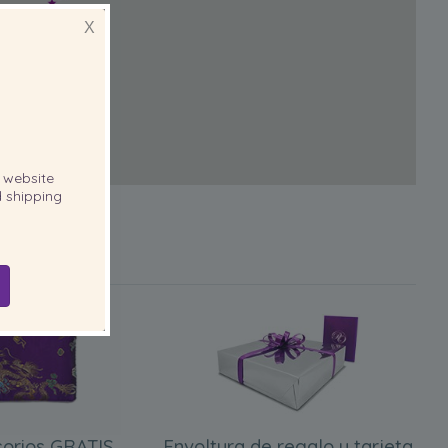
X
website
 shipping
orios GRATIS
Envoltura de regalo y tarjeta