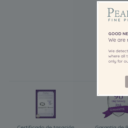
GOOD NE
We are r
We detec
where all t
only for 
Certificado de tasación
Garantía de 9