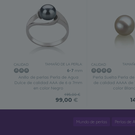
TAMAÑO DE LA PERLA:
TAMAÑO
CALIDAD:
CALIDAD:
6-7
mm
Anillo de perlas Perla de Agua
Perla Suelta Perla d
Dulce de calidad AAA de 6 a 7mm
de calidad AAAA de
en color Negro
color Blan
495,00 €
99,00
€
1
Mundo de perlas
Perlas de 