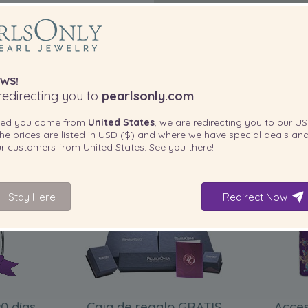
WS!
edirecting you to
pearlsonly.com
ted you come from
United States
, we are redirecting you to our
US
he prices are listed in
USD ($)
and where we have special deals and
our customers from
United States
. See you there!
INCLUIDO CON SU PRODUCTO
Stay Here
Redirect Now
0 días
Caja de regalo GRATIS
Acces