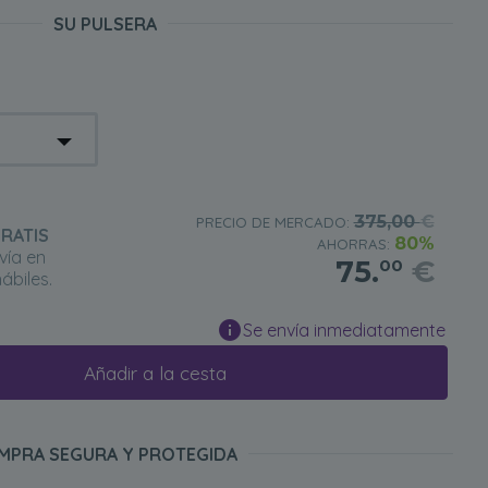
SU PULSERA
375,00
€
PRECIO DE MERCADO:
RATIS
80%
AHORRAS:
vía en
75.
€
00
ábiles.
Se envía inmediatamente
Añadir a la cesta
MPRA SEGURA Y PROTEGIDA