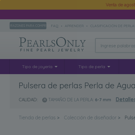
Venta de agos
FAQ
•
APRENDER
•
CLASIFICACIÓN DE PERLA
RAZONES PARA COMPRAR
Tipo de joyería
Tipo de perla
Pulsera de perlas Perla de Agu
Detalle
CALIDAD:
TAMAÑO DE LA PERLA:
6-7
mm
Tienda de perlas
>
Colección de diseñador
>
Puls