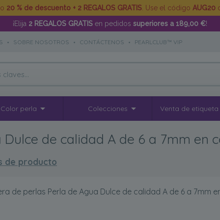
to
20 % de descuento + 2 REGALOS GRATIS
. Use el código
AUG20
d
¡Elija
2 REGALOS GRATIS
en pedidos
superiores a 189,00 €
!
S
•
SOBRE NOSOTROS
•
CONTÁCTENOS
•
PEARLCLUB™ VIP
Color perla
Colecciones
Venta de etiqueta
a Dulce de calidad A de 6 a 7mm en 
s de producto
era de perlas Perla de Agua Dulce de calidad A de 6 a 7mm e