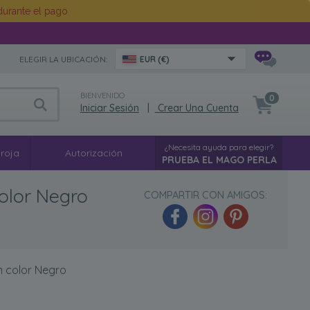
urante el pago
ELEGIR LA UBICACIÓN:
EUR (€)
BIENVENIDO
0
Iniciar Sesión
|
Crear Una Cuenta
¿Necesita ayuda para elegir?
 roja
Autorización
PRUEBA EL MAGO PERLA
color Negro
COMPARTIR CON AMIGOS:
n color Negro