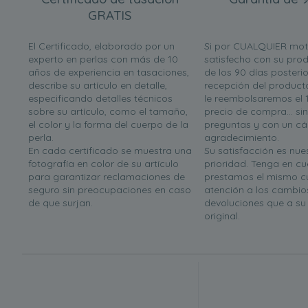
GRATIS
El Certificado, elaborado por un
Si por CUALQUIER mot
experto en perlas con más de 10
satisfecho con su prod
años de experiencia en tasaciones,
de los 90 días posterio
describe su artículo en detalle,
recepción del product
especificando detalles técnicos
le reembolsaremos el 
sobre su artículo, como el tamaño,
precio de compra... si
el color y la forma del cuerpo de la
preguntas y con un cá
perla.
agradecimiento.
En cada certificado se muestra una
Su satisfacción es nues
fotografía en color de su artículo
prioridad. Tenga en c
para garantizar reclamaciones de
prestamos el mismo c
seguro sin preocupaciones en caso
atención a los cambio
de que surjan.
devoluciones que a s
original.