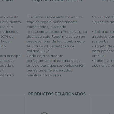
ivo no está
Tus Perlas se presentarán en una
Con su produ
ucto, dentro
caja de regalo perfectamente
siguientes a
res a la
combinada y diseñada
o adquirido,
exclusivamente para PearlsOnly. La
• Bolsa de 
100% del
distintiva caja Royal malva con un
y sedosa par
n hacer
precioso forro de terciopelo negro
sus perlas
lido
es una señal instantánea de
• Tarjeta de
calidad y lujo.
para preserva
tra principal
Cada caja se adapta
artículo
uenta que
perfectamente al tamaño de su
• Paño de li
uidado y
artículo para que sus perlas estén
que nunca pie
s y
perfectamente encerradas
u compra
mientras no se usan.
PRODUCTOS RELACIONADOS