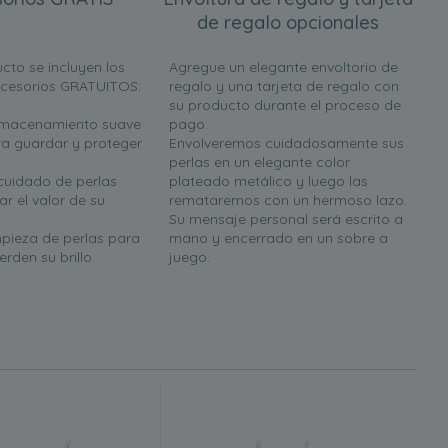
de regalo opcionales
cto se incluyen los
Agregue un elegante envoltorio de
ccesorios GRATUITOS:
regalo y una tarjeta de regalo con
su producto durante el proceso de
almacenamiento suave
pago.
a guardar y proteger
Envolveremos cuidadosamente sus
perlas en un elegante color
 cuidado de perlas
plateado metálico y luego las
r el valor de su
remataremos con un hermoso lazo.
Su mensaje personal será escrito a
mpieza de perlas para
mano y encerrado en un sobre a
rden su brillo.
juego.