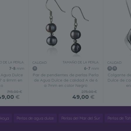
 DE LA PERLA:
TAMAÑO DE LA PERLA:
CALIDAD:
CALIDAD:
7-8
mm
6-7
mm
e Agua Dulce
Par de pendientes de perlas Perla
Colgante de
 7 a 8mm en
de Agua Dulce de calidad A de 6
Dulce de ca
co
a 7mm en color Negro
en
745,00 €
275,00 €
49,00
€
49,00
€
Akoya
Perlas de agua dulce
Perlas del Mar del Sur
Perlas de Tahi