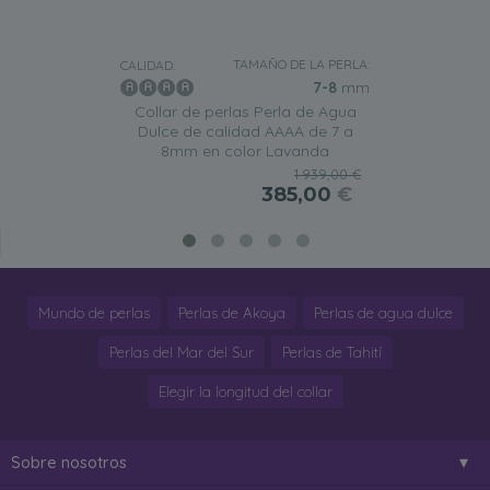
TAMAÑO DE LA PERLA:
CALIDAD:
7-8
mm
Collar de perlas Perla de Agua
Dulce de calidad AAAA de 7 a
8mm en color Lavanda
1.939,00 €
385,00
€
Mundo de perlas
Perlas de Akoya
Perlas de agua dulce
Perlas del Mar del Sur
Perlas de Tahití
Elegir la longitud del collar
Sobre nosotros