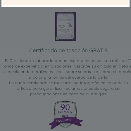
INCLUIDO CON SU PRODUCTO
Certificado de tasación GRATIS
El Certificado, elaborado por un experto en perlas con más de 1
años de experiencia en tasaciones, describe su artículo en detalle
especificando detalles técnicos sobre su artículo, como el tamañ
el color y la forma del cuerpo de la perla.
En cada certificado se muestra una fotografía en color de su
artículo para garantizar reclamaciones de seguro sin
preocupaciones en caso de que surjan.