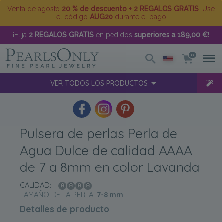
Venta de agosto
20 % de descuento + 2 REGALOS GRATIS
. Use
el código
AUG20
durante el pago
¡Elija
2 REGALOS GRATIS
en pedidos
superiores a 189,00 €
!
0
VER TODOS LOS PRODUCTOS
Pulsera de perlas Perla de
Agua Dulce de calidad AAAA
de 7 a 8mm en color Lavanda
CALIDAD:
TAMAÑO DE LA PERLA:
7-8
mm
Detalles de producto