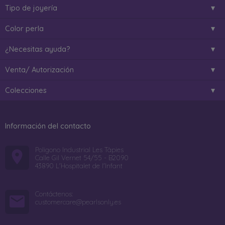
Tipo de joyería
Color perla
¿Necesitas ayuda?
Venta/ Autorización
Colecciones
Información del contacto
Poligono Industrial Les Tàpies
Calle Gil Vernet 54/55 - B2090
43890 L'Hospitalet de l'Infant
Contáctenos:
customercare@pearlsonly.es