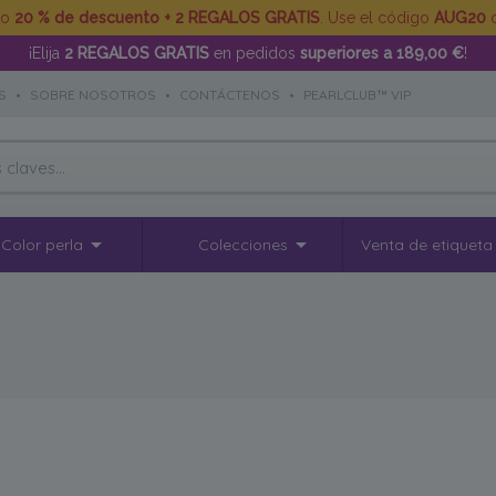
to
20 % de descuento + 2 REGALOS GRATIS
. Use el código
AUG20
d
¡Elija
2 REGALOS GRATIS
en pedidos
superiores a 189,00 €
!
S
•
SOBRE NOSOTROS
•
CONTÁCTENOS
•
PEARLCLUB™ VIP
Color perla
Colecciones
Venta de etiqueta