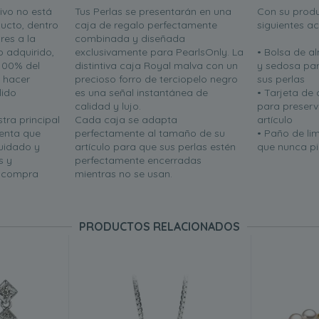
ivo no está
Tus Perlas se presentarán en una
Con su produ
ucto, dentro
caja de regalo perfectamente
siguientes a
res a la
combinada y diseñada
o adquirido,
exclusivamente para PearlsOnly. La
• Bolsa de 
100% del
distintiva caja Royal malva con un
y sedosa par
n hacer
precioso forro de terciopelo negro
sus perlas
lido
es una señal instantánea de
• Tarjeta de
calidad y lujo.
para preserva
tra principal
Cada caja se adapta
artículo
uenta que
perfectamente al tamaño de su
• Paño de li
uidado y
artículo para que sus perlas estén
que nunca pie
s y
perfectamente encerradas
u compra
mientras no se usan.
PRODUCTOS RELACIONADOS