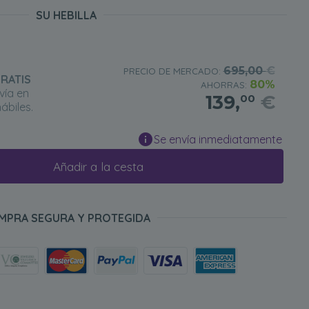
SU HEBILLA
695,00
€
PRECIO DE MERCADO:
RATIS
80%
AHORRAS:
vía en
139,
€
00
ábiles.
Se envía inmediatamente
Añadir a la cesta
MPRA SEGURA Y PROTEGIDA