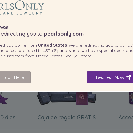
WS!
edirecting you to
pearlsonly.com
ted you come from
United States
, we are redirecting you to our
US
he prices are listed in
USD ($)
and where we have special deals and
our customers from
United States
. See you there!
INCLUIDO CON SU PRODUCTO
Stay Here
Redirect Now
0 días
Caja de regalo GRATIS
Acces