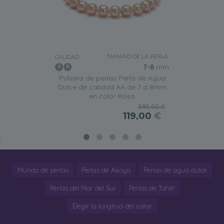
TAMAÑO DE LA PERLA:
CALIDAD:
7-8
mm
Pulsera de perlas Perla de Agua
Dulce de calidad AA de 7 a 8mm
en color Rosa
595,00 €
119,00
€
Mundo de perlas
Perlas de Akoya
Perlas de agua dulce
Perlas del Mar del Sur
Perlas de Tahití
Elegir la longitud del collar