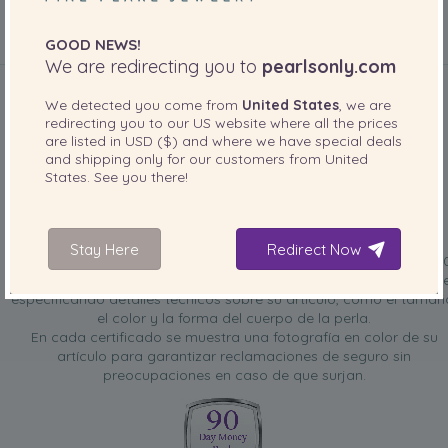
GOOD NEWS!
INCLUIDO CON SU PRODUCTO
We are redirecting you to
pearlsonly.com
We detected you come from
United States
, we are
redirecting you to our
US
website where all the prices
are listed in
USD ($)
and where we have special deals
and shipping only for our customers from
United
States
. See you there!
Certificado de tasación GRATIS
Stay Here
Redirect Now
El Certificado, elaborado por un experto en perlas con más de 1
años de experiencia en tasaciones, describe su artículo en detalle
especificando detalles técnicos sobre su artículo, como el tamañ
el color y la forma del cuerpo de la perla.
En cada certificado se muestra una fotografía en color de su
artículo para garantizar reclamaciones de seguro sin
preocupaciones en caso de que surjan.