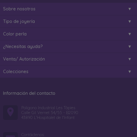
Sobre nosotros
Tipo de joyería
Color perla
¿Necesitas ayuda?
Venta/ Autorización
Colecciones
Información del contacto
Poligono Industrial Les Tàpies
Calle Gil Vernet 54/55 - B2090
43890 L'Hospitalet de l'Infant
Contáctenos: