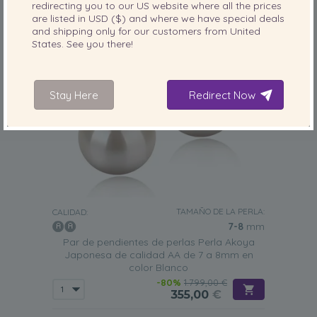
redirecting you to our
US
website where all the prices
are listed in
USD ($)
and where we have special deals
and shipping only for our customers from
United
States
. See you there!
Stay Here
Redirect Now
TAMAÑO DE LA PERLA:
CALIDAD:
7-8
mm
Par de pendientes de perlas Perla Akoya
Japonesa de calidad AA de 7 a 8mm en
color Blanco
-80%
1.799,00 €
355,00
€