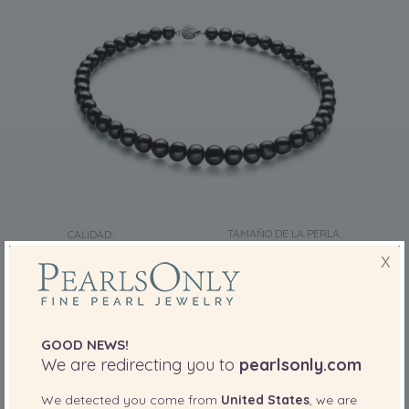
TAMAÑO DE LA PERLA:
CALIDAD:
8-9
mm
X
Collar de perlas Perla de Agua Dulce de
calidad A de 8 a 9mm en color Negro
-81%
725,00 €
139,00
€
GOOD NEWS!
We are redirecting you to
pearlsonly.com
We detected you come from
United States
, we are