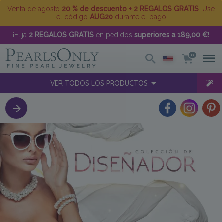
Venta de agosto
20 % de descuento + 2 REGALOS GRATIS
. Use
el código
AUG20
durante el pago
¡Elija
2 REGALOS GRATIS
en pedidos
superiores a 189,00 €
!
0
VER TODOS LOS PRODUCTOS