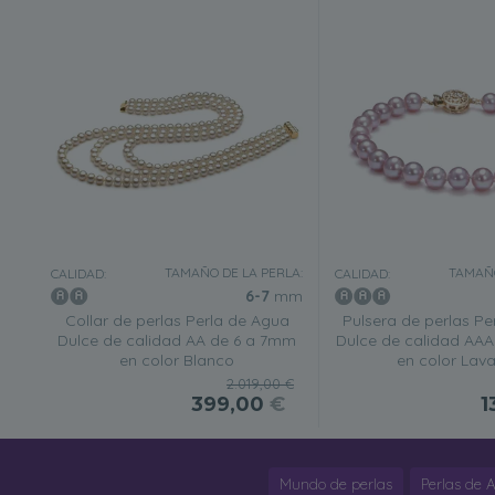
TAMAÑO DE LA PERLA:
TAMAÑO
CALIDAD:
CALIDAD:
6-7
mm
Collar de perlas Perla de Agua
Pulsera de perlas Pe
Dulce de calidad AA de 6 a 7mm
Dulce de calidad AA
en color Blanco
en color Lav
2.019,00 €
399,00
€
1
Mundo de perlas
Perlas de 