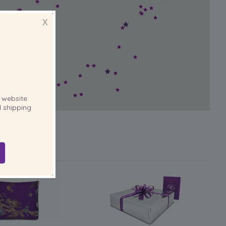
X
website
 shipping