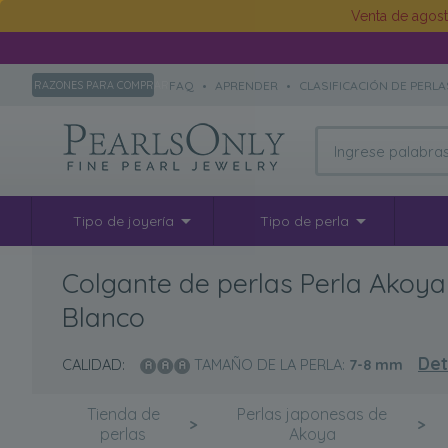
Venta de agos
FAQ
•
APRENDER
•
CLASIFICACIÓN DE PERLA
RAZONES PARA COMPRAR
Tipo de joyería
Tipo de perla
Colgante de perlas Perla Akoy
Blanco
Det
CALIDAD:
TAMAÑO DE LA PERLA:
7-8
mm
Tienda de
Perlas japonesas de
>
>
perlas
Akoya