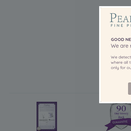
GOOD NE
We are r
We detec
where all t
only for 