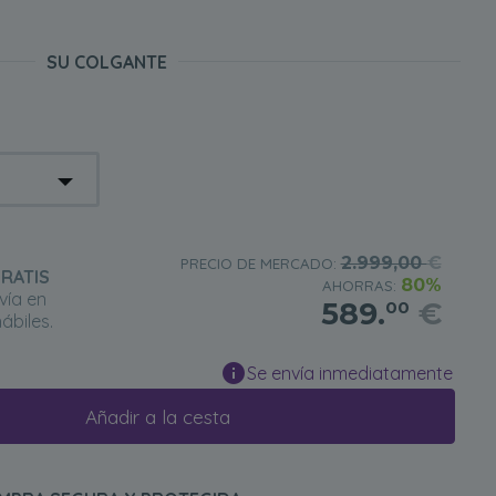
SU COLGANTE
2.999,00
€
PRECIO DE MERCADO:
RATIS
80%
AHORRAS:
vía en
589.
€
00
ábiles.
Se envía inmediatamente
Añadir a la cesta