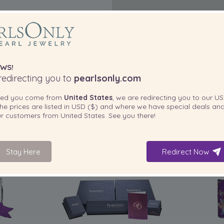
WS!
edirecting you to
pearlsonly.com
ted you come from
United States
, we are redirecting you to our
US
he prices are listed in
USD ($)
and where we have special deals and
our customers from
United States
. See you there!
Stay Here
Redirect Now
INCLUIDO CON SU PRODUCTO