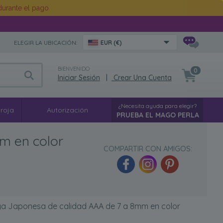
urante el pago
ELEGIR LA UBICACIÓN:
EUR (€)
BIENVENIDO
0
Iniciar Sesión
|
Crear Una Cuenta
¿Necesita ayuda para elegir?
 roja
Autorización
PRUEBA EL MAGO PERLA
m en color
COMPARTIR CON AMIGOS:
ya Japonesa de calidad AAA de 7 a 8mm en color