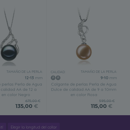
TAMAÑO DE LA PERLA:
TAMAÑO DE LA PERLA:
CALIDAD:
12-13
mm
9-10
mm
 perlas Perla de Agua
Colgante de perlas Perla de Agua
 calidad AA de 12 a
Dulce de calidad AA de 9 a 10mm
en color Negro
en color Rosa
675,00 €
595,00 €
135,00
€
115,00
€
tí
Elegir la longitud del collar