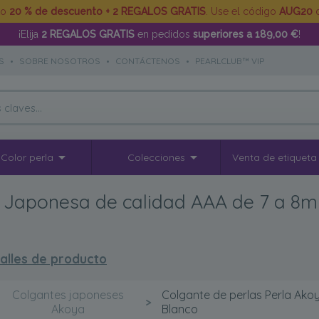
to
20 % de descuento + 2 REGALOS GRATIS
. Use el código
AUG20
d
¡Elija
2 REGALOS GRATIS
en pedidos
superiores a 189,00 €
!
S
•
SOBRE NOSOTROS
•
CONTÁCTENOS
•
PEARLCLUB™ VIP
Color perla
Colecciones
Venta de etiqueta
a Japonesa de calidad AAA de 7 a 8m
alles de producto
Colgantes japoneses
Colgante de perlas Perla Ako
>
Akoya
Blanco