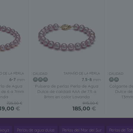
 DE LA PERLA:
TAMAÑO DE LA PERLA:
CALIDAD:
CALIDAD:
6-7
mm
7.5-8
mm
rla de Agua
Pulsera de perlas Perla de Agua
Colgante de
A de 6 a 7mm
Dulce de calidad AAA de 7.5 a
Dulce de
anda
8mm en color Lavanda
13mm 
725,00 €
945,00 €
39,00
€
185,00
€
Akoya
Perlas de agua dulce
Perlas del Mar del Sur
Perlas de Tahi