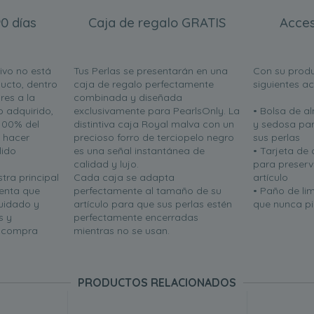
0 días
Caja de regalo GRATIS
Acces
ivo no está
Tus Perlas se presentarán en una
Con su produ
ucto, dentro
caja de regalo perfectamente
siguientes a
res a la
combinada y diseñada
o adquirido,
exclusivamente para PearlsOnly. La
• Bolsa de 
100% del
distintiva caja Royal malva con un
y sedosa par
n hacer
precioso forro de terciopelo negro
sus perlas
lido
es una señal instantánea de
• Tarjeta de
calidad y lujo.
para preserva
tra principal
Cada caja se adapta
artículo
uenta que
perfectamente al tamaño de su
• Paño de li
uidado y
artículo para que sus perlas estén
que nunca pie
s y
perfectamente encerradas
u compra
mientras no se usan.
PRODUCTOS RELACIONADOS