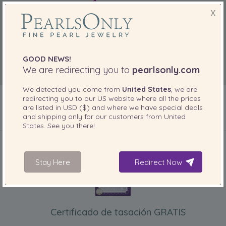
X
GOOD NEWS!
We are redirecting you to
pearlsonly.com
We detected you come from
United States
, we are
redirecting you to our
US
website where all the prices
are listed in
USD ($)
and where we have special deals
and shipping only for our customers from
United
States
. See you there!
INCLUIDO CON SU PRODUCTO
Stay Here
Redirect Now
Certificado de tasación GRATIS