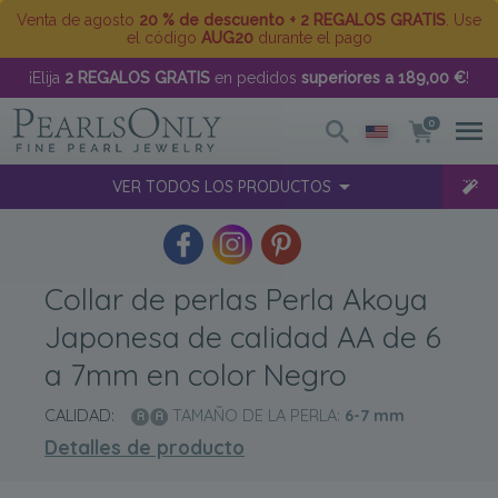
Venta de agosto
20 % de descuento + 2 REGALOS GRATIS
. Use
el código
AUG20
durante el pago
¡Elija
2 REGALOS GRATIS
en pedidos
superiores a 189,00 €
!
0
VER TODOS LOS PRODUCTOS
Collar de perlas Perla Akoya
Japonesa de calidad AA de 6
a 7mm en color Negro
CALIDAD:
TAMAÑO DE LA PERLA:
6-7
mm
Detalles de producto