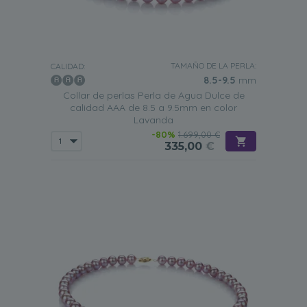
teamed with that little black dress but help to soften the
lines of business suits. They can also add a touch of
playfulness to any outfit by teaming them with a
matching bracelet or earrings.
TAMAÑO DE LA PERLA:
CALIDAD:
8.5-9.5
mm
Collar de perlas Perla de Agua Dulce de
calidad AAA de 8.5 a 9.5mm en color
Lavanda
-80%
1.699,00 €
335,00
€