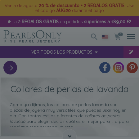
Venta de agosto
20 % de descuento + 2 REGALOS GRATIS
. Use
el código
AUG20
durante el pago
¡Elija
2 REGALOS GRATIS
en pedidos
superiores a 189,00 €
!
0
VER TODOS LOS PRODUCTOS
Collares de perlas de lavanda
Como ya dijimos, los collares de perlas lavanda son
piezas de joyería muy versátiles que puedes usar hoy en
día. Con tantos estilos diferentes de
collares de perlas
lavanda
para elegir, decidir cuál es el mejor para ti o para
regalar puede ser todo un reto.
Entonces, para ayudarlo a tomar la decisión correcta al