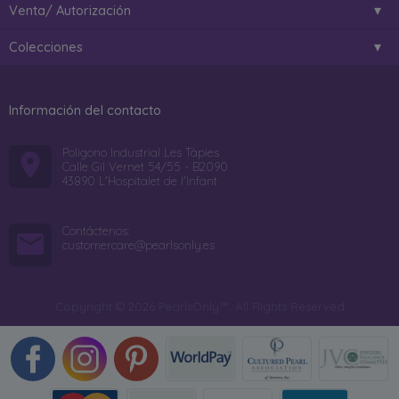
Venta/ Autorización
Colecciones
Información del contacto
Poligono Industrial Les Tàpies
Calle Gil Vernet 54/55 - B2090
43890 L'Hospitalet de l'Infant
Contáctenos:
customercare@pearlsonly.es
Copyright © 2026 PearlsOnly™. All Rights Reserved