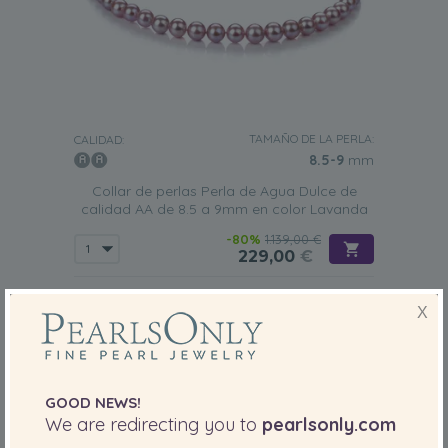
TAMAÑO DE LA PERLA:
CALIDAD:
8.5-9
mm
Collar de perlas Perla de Agua Dulce de
calidad AA de 8.5 a 9mm en color Lavanda
-80%
1.139,00 €
229,00
€
X
GOOD NEWS!
We are redirecting you to
pearlsonly.com