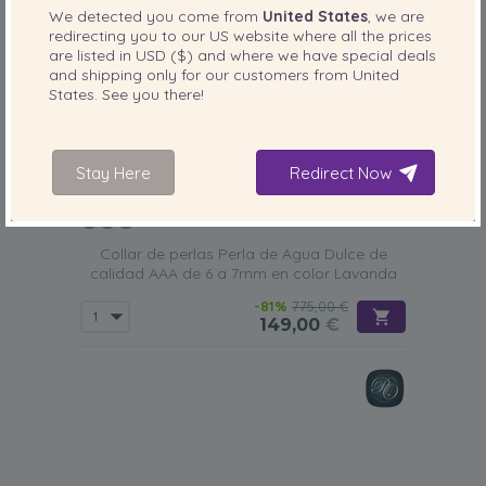
We detected you come from
United States
, we are
redirecting you to our
US
website where all the prices
are listed in
USD ($)
and where we have special deals
and shipping only for our customers from
United
States
. See you there!
Stay Here
Redirect Now
TAMAÑO DE LA PERLA:
CALIDAD:
6-7
mm
Collar de perlas Perla de Agua Dulce de
calidad AAA de 6 a 7mm en color Lavanda
-81%
775,00 €
149,00
€