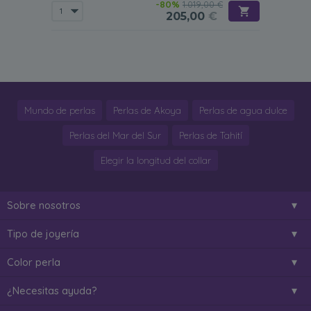
-80%
1.019,00 €
205,00
€
Mundo de perlas
Perlas de Akoya
Perlas de agua dulce
Perlas del Mar del Sur
Perlas de Tahití
Elegir la longitud del collar
Sobre nosotros
Tipo de joyería
Color perla
¿Necesitas ayuda?