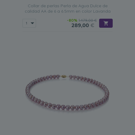
Collar de perlas Perla de Agua Dulce de
6-7 mm
calidad AA de 6 a 6.5mm en color Lavanda
Estas perlas pequeñas lucirán espectaculares en mujeres
-80%
1.479,00 €
de todas las edades y combinarán a la perfección con
289,00
€
una variedad de atuendos. Estas perlas, en un conjunto
de collar de perlas lavanda, lucirán especialmente bien en
mujeres más jóvenes o de complexión pequeña.
8-9 mm
Los collares de perlas lavanda
de este tamaño lucirán
exquisitos en eventos formales o reuniones de negocios.
Lucen atrevidos y profesionales, y complementarán
cualquier atuendo al instante.
Tipo de collar
Hebra única
Una
sola hebra de perlas lavanda
es la personificación
de la feminidad y la elegancia. Estos collares de perlas
lavanda se pueden usar tanto con atuendos casuales
como formales. Por eso se han convertido en un
accesorio clave en el joyero de muchas mujeres hoy en
día.