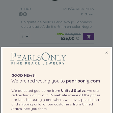
TAMAÑO DE LA PERLA:
CALIDAD:
8-9
mm
Colgante de perlas Perla Akoya Japonesa
de calidad AA de 8 a 9mm en color Negro
-80%
2.679,00 €
525,00
€
X
GOOD NEWS!
We are redirecting you to
pearlsonly.com
We detected you come from
United States
, we are
redirecting you to our
US
website where all the prices
are listed in
USD ($)
and where we have special deals
and shipping only for our customers from
United
States
. See you there!