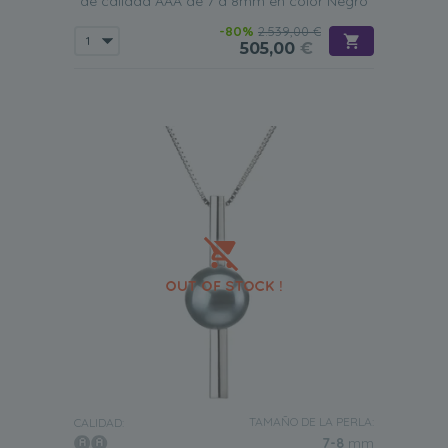
de calidad AAA de 7 a 8mm en color Negro
-80%
2.539,00 €
505,00
€
TAMAÑO DE LA PERLA:
CALIDAD:
7-8
mm