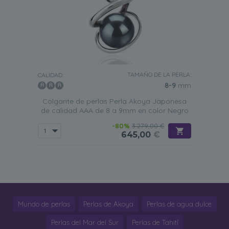
TAMAÑO DE LA PERLA:
CALIDAD:
8-9
mm
Colgante de perlas Perla Akoya Japonesa
de calidad AAA de 8 a 9mm en color Negro
-80%
3.279,00 €
645,00
€
Mundo de perlas
Perlas de Akoya
Perlas de agua dulce
Perlas del Mar del Sur
Perlas de Tahití