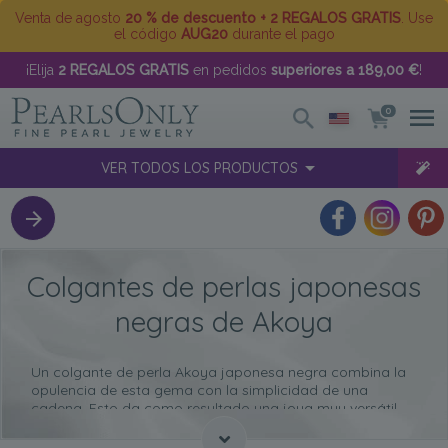
Venta de agosto
20 % de descuento + 2 REGALOS GRATIS
. Use
el código
AUG20
durante el pago
¡Elija
2 REGALOS GRATIS
en pedidos
superiores a 189,00 €
!
0
VER TODOS LOS PRODUCTOS
Colgantes de perlas japonesas
negras de Akoya
Un colgante de perla Akoya japonesa negra combina la
opulencia de esta gema con la simplicidad de una
cadena. Esto da como resultado una joya muy versátil,
ideal para el día a día, que realza cualquier atuendo,
dándole un toque más refinado. Si no logras decidirte por