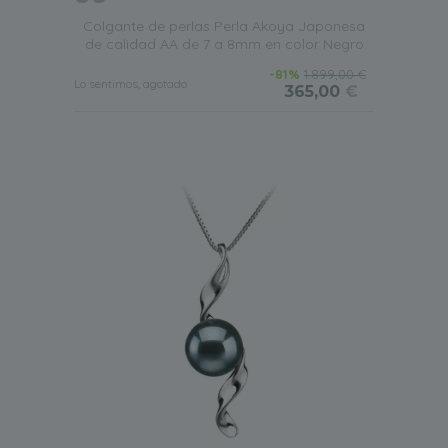
Colgante de perlas Perla Akoya Japonesa
de calidad AA de 7 a 8mm en color Negro
-81%
1.899,00 €
Lo sentimos, agotado
365,00
€