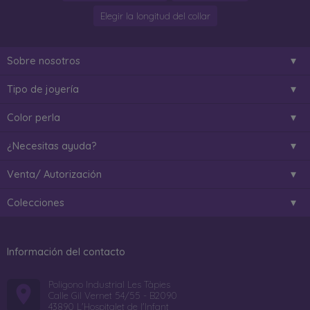
Elegir la longitud del collar
Sobre nosotros
Tipo de joyería
Color perla
¿Necesitas ayuda?
Venta/ Autorización
Colecciones
Información del contacto
Poligono Industrial Les Tàpies
Calle Gil Vernet 54/55 - B2090
43890 L'Hospitalet de l'Infant