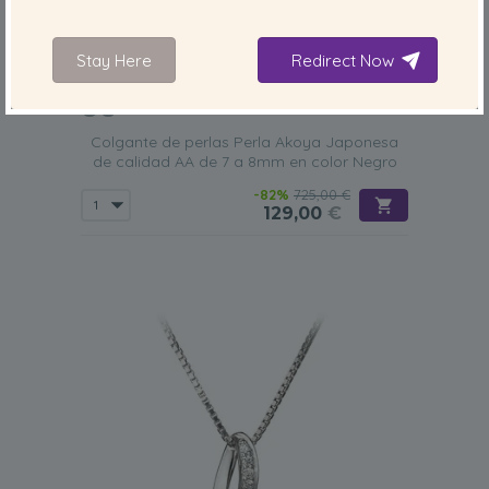
Stay Here
Redirect Now
TAMAÑO DE LA PERLA:
CALIDAD:
7-8
mm
Colgante de perlas Perla Akoya Japonesa
de calidad AA de 7 a 8mm en color Negro
-82%
725,00 €
129,00
€