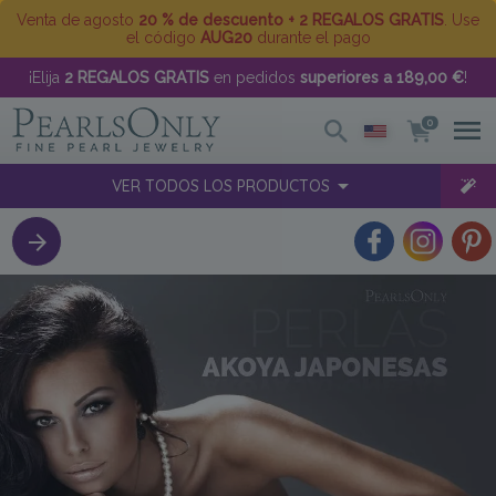
Venta de agosto
20 % de descuento + 2 REGALOS GRATIS
. Use
el código
AUG20
durante el pago
¡Elija
2 REGALOS GRATIS
en pedidos
superiores a 189,00 €
!
0
VER TODOS LOS PRODUCTOS