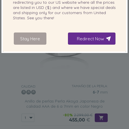
redirecting you to our
US
website where all the prices
are listed in
USD ($)
and where we have special deals
and shipping only for our customers from
United
States
. See you there!
Stay Here
Redirect Now
TAMAÑO DE LA PERLA:
CALIDAD:
6-7
mm
Anillo de perlas Perla Akoya Japonesa de
calidad AAA de 6 a 7mm en color Negro
-80%
2.299,00 €
455,00
€