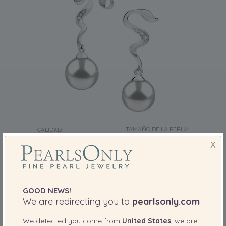
TAMAÑO DE LA PERLA:
CALIDAD:
8-9
mm
X
Par de pendientes de perlas Perla Akoya
Japonesa de calidad AAA de 8 a 9mm en
color Blanco
-80%
3.899,00 €
765,00
€
GOOD NEWS!
We are redirecting you to
pearlsonly.com
We detected you come from
United States
, we are